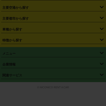
・
福島県
・
東京都
・
神奈川県
・
埼玉県
・
千葉県
・
茨城県
・
札幌駅
・
仙台駅
・
新宿駅
・
池袋駅
・
渋谷駅
・
東京駅
主要空港から探す
・
栃木県
・
群馬県
・
山梨県
・
愛知県
・
静岡県
・
岐阜県
・
横浜駅
・
川崎駅
・
大宮駅
・
西船橋駅
・
柏駅
・
名古屋駅
・
新千歳空港
・
仙台空港
主要都市から探す
・
長野県
・
新潟県
・
富山県
・
石川県
・
福井県
・
大阪府
・
大阪駅
・
難波駅
・
三宮駅
・
京都駅
・
広島駅
・
博多駅
・
成田空港
・
羽田空港
・
兵庫県
・
京都府
・
滋賀県
・
和歌山県
・
奈良県
・
三重県
・
札幌市
・
仙台市
車種から探す
・
熊本駅
・
那覇空港駅
・
中部国際空港セントレア
・
関西国際空港
・
鳥取県
・
島根県
・
岡山県
・
広島県
・
山口県
・
徳島県
・
千葉市
・
さいたま市
・
軽自動車
・
コンパクトカー
・
ステーションワゴン・セダン
特徴から探す
・
大阪国際空港（伊丹空港）
・
神戸空港
・
香川県
・
愛媛県
・
高知県
・
福岡県
・
佐賀県
・
長崎県
・
横浜市
・
川崎市
・
ミニバン・ワンボックス
・
高級ミニバン・ワンボックス
・
SUV
・
岡山空港
・
徳島空港
・
ハイブリッド
・
宅配レンタカー
・
ETCカードレンタル
・
熊本県
・
大分県
・
宮崎県
・
鹿児島県
・
沖縄県
・
相模原市
・
新潟市
メニュー
・
軽トラック・商用バン
・
福岡空港
・
鹿児島空港
・
長期レンタル
・
深夜時間帯レンタル
・
免責補償プラス
・
静岡市
・
浜松市
・
・
トラック・バン
トップページ
・
はじめての方へ
・
ご利用案内
(タウンエースバン、ライトエースバン等)
企業情報
・
那覇空港
・
パーフェクト補償
・
スタッドレスタイヤ
・
直前予約
・
名古屋市
・
京都市
・
・
トラック・バン
ベストレート保証
・
予約から返却まで
・
・
店舗オリジナル
利用シーン別ガイ
(ハイエースバン・キャラバン等)
・
・
ニコパス(アプリ)
会社概要
・
ニュース
・
国際運転免許証
・
フランチャイズ募集
・
営業時間外返却サービス
・
個人情報保護
関連サービス
・
大阪市
・
堺市
ド
・
・
レッカー搬送サービス
カスタマーハラスメントに対する基本方針
・
神戸市
・
岡山市
・
・
車種・料金
カーリースなら「定額ニコノリパック」
・
店舗を探す
・
キャンペーン
© NICONICO RENT A CAR
・
特定商取引法に基づく表記
・
旅行業約款
・
広島市
・
北九州市
・
・
会員特典
超短期カーリースの「ニコリース」
・
選ばれる理由
・
安心・安全への取
り組み
・
福岡市
・
熊本市
・
清潔・快適な車内
・
徹底した車両点検
・
新しいクルマ