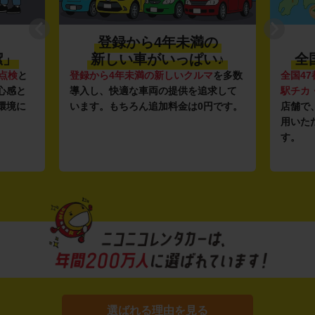
登録から4年未満の
潔」
新しい車がいっぱい♪
全
点検
と
登録から4年未満の新しいクルマ
を多数
全国47
心感と
導入し、快適な車両の提供を追求して
駅チカ
環境に
います。もちろん追加料金は0円です。
店舗で
用いた
す。
選ばれる理由を見る