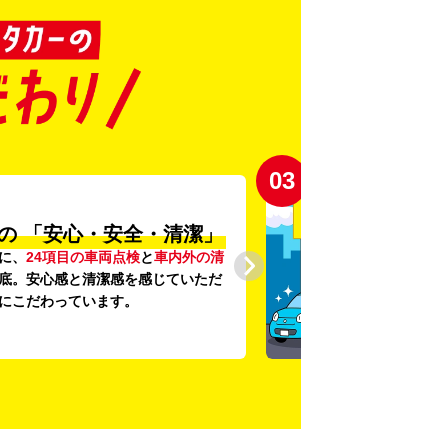
03
の
「安心・安全・清潔」
に、
24項目の車両点検
と
車内外の清
底。安心感と清潔感を感じていただ
にこだわっています。