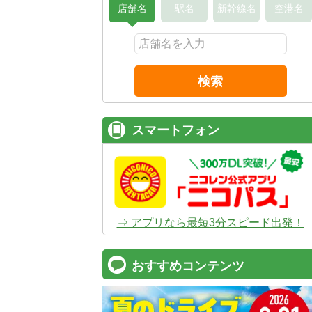
店舗名
駅名
新幹線名
空港名
検索
スマートフォン
⇒ アプリなら最短3分スピード出発！
おすすめコンテンツ