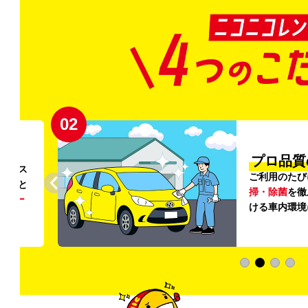
02
円〜
プロ品質
リンス
ご利用のたび
ること
掃・除菌
を徹
う
リー
ける車内環境