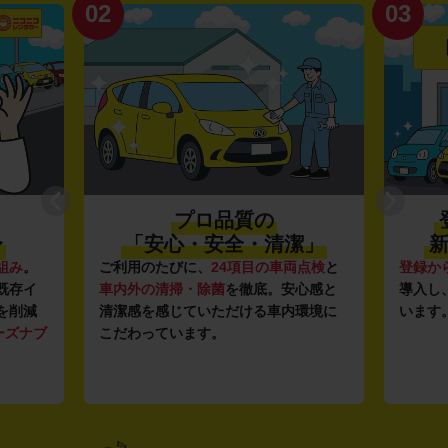
02
03
プロ品質の
〜
「安心・安全・清潔」
新
組み
。
ご利用のたびに、
24項目の車両点検
と
登録か
既存イ
車内外の清掃・除菌
を徹底。安心感と
導入し
を削減
清潔感を感じていただける車内環境に
います
ーズナブ
こだわっています。