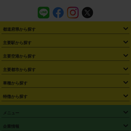
都道府県から探す
・
北海道
・
青森県
・
岩手県
・
宮城県
・
秋田県
・
山形県
主要駅から探す
・
福島県
・
東京都
・
神奈川県
・
埼玉県
・
千葉県
・
茨城県
・
札幌駅
・
仙台駅
・
新宿駅
・
池袋駅
・
渋谷駅
・
東京駅
主要空港から探す
・
栃木県
・
群馬県
・
山梨県
・
愛知県
・
静岡県
・
岐阜県
・
横浜駅
・
川崎駅
・
大宮駅
・
西船橋駅
・
柏駅
・
名古屋駅
・
新千歳空港
・
仙台空港
主要都市から探す
・
長野県
・
新潟県
・
富山県
・
石川県
・
福井県
・
大阪府
・
大阪駅
・
難波駅
・
三宮駅
・
京都駅
・
広島駅
・
博多駅
・
成田空港
・
羽田空港
・
兵庫県
・
京都府
・
滋賀県
・
和歌山県
・
奈良県
・
三重県
・
札幌市
・
仙台市
車種から探す
・
熊本駅
・
那覇空港駅
・
中部国際空港セントレア
・
関西国際空港
・
鳥取県
・
島根県
・
岡山県
・
広島県
・
山口県
・
徳島県
・
千葉市
・
さいたま市
・
軽自動車
・
コンパクトカー
・
ステーションワゴン・セダン
特徴から探す
・
大阪国際空港（伊丹空港）
・
神戸空港
・
香川県
・
愛媛県
・
高知県
・
福岡県
・
佐賀県
・
長崎県
・
横浜市
・
川崎市
・
ミニバン・ワンボックス
・
高級ミニバン・ワンボックス
・
SUV
・
岡山空港
・
徳島空港
・
ハイブリッド
・
宅配レンタカー
・
ETCカードレンタル
・
熊本県
・
大分県
・
宮崎県
・
鹿児島県
・
沖縄県
・
相模原市
・
新潟市
メニュー
・
軽トラック・商用バン
・
福岡空港
・
鹿児島空港
・
長期レンタル
・
深夜時間帯レンタル
・
免責補償プラス
・
静岡市
・
浜松市
・
・
トラック・バン
トップページ
・
はじめての方へ
・
ご利用案内
(タウンエースバン、ライトエースバン等)
企業情報
・
那覇空港
・
パーフェクト補償
・
スタッドレスタイヤ
・
直前予約
・
名古屋市
・
京都市