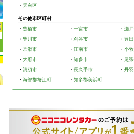
・
天白区
その他市区町村
・
豊橋市
・
一宮市
・
瀬戸
・
豊川市
・
刈谷市
・
豊田
・
常滑市
・
江南市
・
小牧
・
大府市
・
知多市
・
尾張
・
清須市
・
長久手市
・
丹羽
・
海部郡蟹江町
・
知多郡美浜町