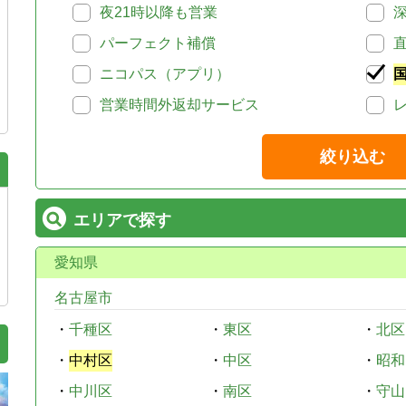
夜21時以降も営業
パーフェクト補償
ニコパス（アプリ）
営業時間外返却サービス
絞り込む
エリアで探す
愛知県
名古屋市
・
千種区
・
東区
・
北区
・
中村区
・
中区
・
昭和
・
中川区
・
南区
・
守山