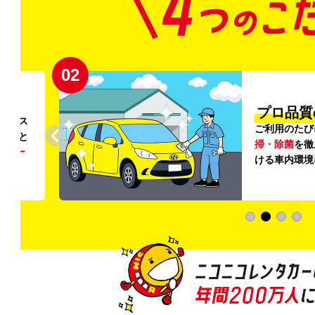
02
円〜
プロ品質
リンス
ご利用のたび
ること
掃・除菌
を徹
う
リー
ける車内環境