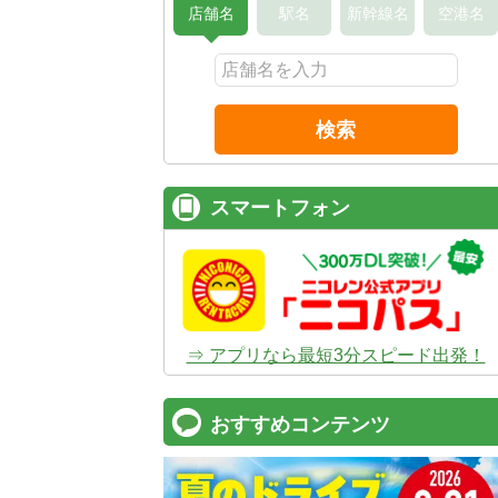
店舗名
駅名
新幹線名
空港名
検索
スマートフォン
⇒ アプリなら最短3分スピード出発！
おすすめコンテンツ