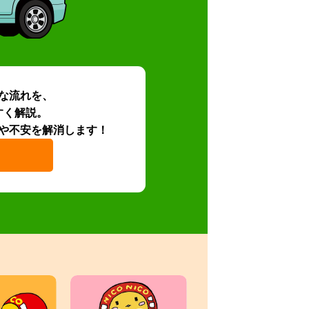
な流れを、
すく解説。
や不安を解消します！