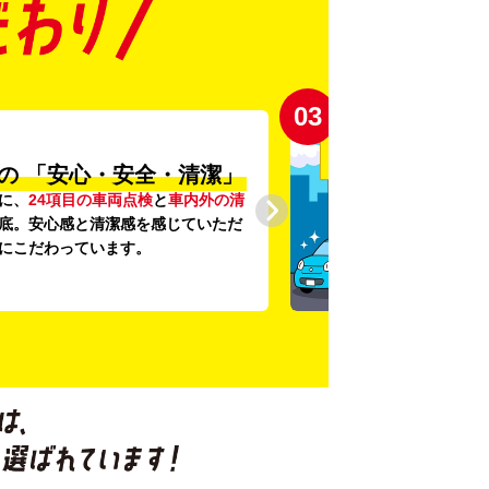
03
の
「安心・安全・清潔」
に、
24項目の車両点検
と
車内外の清
底。安心感と清潔感を感じていただ
にこだわっています。