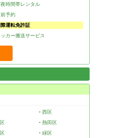
深夜時間帯レンタル
直前予約
国際運転免許証
レッカー搬送サービス
・
西区
区
・
熱田区
区
・
緑区