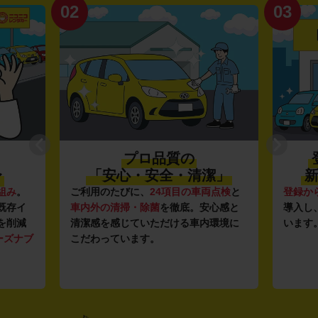
02
03
プロ品質の
〜
「安心・安全・清潔」
新
組み
。
ご利用のたびに、
24項目の車両点検
と
登録か
既存イ
車内外の清掃・除菌
を徹底。安心感と
導入し
を削減
清潔感を感じていただける車内環境に
います
ーズナブ
こだわっています。