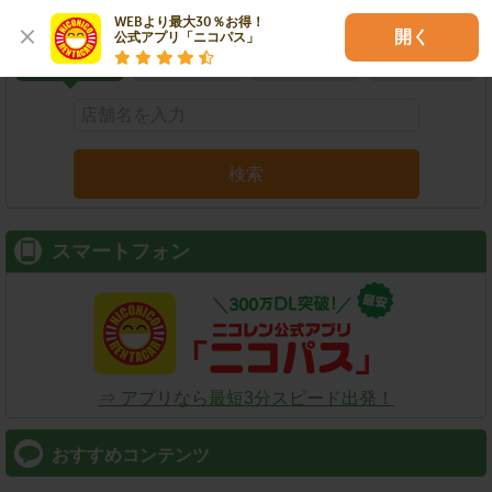
こだわり条件で検索
WEBより最大30％お得！

開く
公式アプリ「ニコパス」
店舗名
駅名
新幹線名
空港名
検索
スマートフォン
⇒ アプリなら最短3分スピード出発！
おすすめコンテンツ