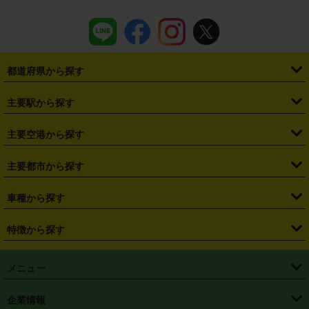
都道府県から探す
・
北海道
・
青森県
・
岩手県
・
宮城県
・
秋田県
・
山形県
主要駅から探す
・
福島県
・
東京都
・
神奈川県
・
埼玉県
・
千葉県
・
茨城県
・
札幌駅
・
仙台駅
・
新宿駅
・
池袋駅
・
渋谷駅
・
東京駅
主要空港から探す
・
栃木県
・
群馬県
・
山梨県
・
愛知県
・
静岡県
・
岐阜県
・
横浜駅
・
川崎駅
・
大宮駅
・
西船橋駅
・
柏駅
・
名古屋駅
・
新千歳空港
・
仙台空港
主要都市から探す
・
長野県
・
新潟県
・
富山県
・
石川県
・
福井県
・
大阪府
・
大阪駅
・
難波駅
・
三宮駅
・
京都駅
・
広島駅
・
博多駅
・
成田空港
・
羽田空港
・
兵庫県
・
京都府
・
滋賀県
・
和歌山県
・
奈良県
・
三重県
・
札幌市
・
仙台市
車種から探す
・
熊本駅
・
那覇空港駅
・
中部国際空港セントレア
・
関西国際空港
・
鳥取県
・
島根県
・
岡山県
・
広島県
・
山口県
・
徳島県
・
千葉市
・
さいたま市
・
軽自動車
・
コンパクトカー
・
ステーションワゴン・セダン
特徴から探す
・
大阪国際空港（伊丹空港）
・
神戸空港
・
香川県
・
愛媛県
・
高知県
・
福岡県
・
佐賀県
・
長崎県
・
横浜市
・
川崎市
・
ミニバン・ワンボックス
・
高級ミニバン・ワンボックス
・
SUV
・
岡山空港
・
徳島空港
・
ハイブリッド
・
宅配レンタカー
・
ETCカードレンタル
・
熊本県
・
大分県
・
宮崎県
・
鹿児島県
・
沖縄県
・
相模原市
・
新潟市
メニュー
・
軽トラック・商用バン
・
福岡空港
・
鹿児島空港
・
長期レンタル
・
深夜時間帯レンタル
・
免責補償プラス
・
静岡市
・
浜松市
・
・
トラック・バン
トップページ
・
はじめての方へ
・
ご利用案内
(タウンエースバン、ライトエースバン等)
企業情報
・
那覇空港
・
パーフェクト補償
・
スタッドレスタイヤ
・
直前予約
・
名古屋市
・
京都市