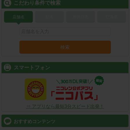
こだわり条件で検索
店舗名
駅名
新幹線名
空港名
検索
スマートフォン
⇒ アプリなら最短3分スピード出発！
おすすめコンテンツ