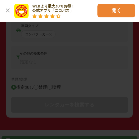
返却日時
WEBより最大30％お得！

2026年08月08日 (土)
11:00
開く
公式アプリ「ニコパス」
車両タイプ
コンパクトカー
その他の検索条件
指定なし
禁煙/喫煙
指定無し
禁煙
喫煙
レンタカーを検索する