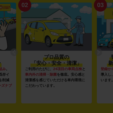
02
03
プロ品質の
〜
「安心・安全・清潔」
新
組み
。
ご利用のたびに、
24項目の車両点検
と
登録か
既存イ
車内外の清掃・除菌
を徹底。安心感と
導入し
を削減
清潔感を感じていただける車内環境に
います
ーズナブ
こだわっています。