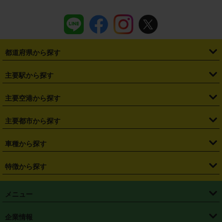
都道府県から探す
・
北海道
・
青森県
・
岩手県
・
宮城県
・
秋田県
・
山形県
主要駅から探す
・
福島県
・
東京都
・
神奈川県
・
埼玉県
・
千葉県
・
茨城県
・
札幌駅
・
仙台駅
・
新宿駅
・
池袋駅
・
渋谷駅
・
東京駅
主要空港から探す
・
栃木県
・
群馬県
・
山梨県
・
愛知県
・
静岡県
・
岐阜県
・
横浜駅
・
川崎駅
・
大宮駅
・
西船橋駅
・
柏駅
・
名古屋駅
・
新千歳空港
・
仙台空港
主要都市から探す
・
長野県
・
新潟県
・
富山県
・
石川県
・
福井県
・
大阪府
・
大阪駅
・
難波駅
・
三宮駅
・
京都駅
・
広島駅
・
博多駅
・
成田空港
・
羽田空港
・
兵庫県
・
京都府
・
滋賀県
・
和歌山県
・
奈良県
・
三重県
・
札幌市
・
仙台市
車種から探す
・
熊本駅
・
那覇空港駅
・
中部国際空港セントレア
・
関西国際空港
・
鳥取県
・
島根県
・
岡山県
・
広島県
・
山口県
・
徳島県
・
千葉市
・
さいたま市
・
軽自動車
・
コンパクトカー
・
ステーションワゴン・セダン
特徴から探す
・
大阪国際空港（伊丹空港）
・
神戸空港
・
香川県
・
愛媛県
・
高知県
・
福岡県
・
佐賀県
・
長崎県
・
横浜市
・
川崎市
・
ミニバン・ワンボックス
・
高級ミニバン・ワンボックス
・
SUV
・
岡山空港
・
徳島空港
・
ハイブリッド
・
宅配レンタカー
・
ETCカードレンタル
・
熊本県
・
大分県
・
宮崎県
・
鹿児島県
・
沖縄県
・
相模原市
・
新潟市
メニュー
・
軽トラック・商用バン
・
福岡空港
・
鹿児島空港
・
長期レンタル
・
深夜時間帯レンタル
・
免責補償プラス
・
静岡市
・
浜松市
・
・
トラック・バン
トップページ
・
はじめての方へ
・
ご利用案内
(タウンエースバン、ライトエースバン等)
企業情報
・
那覇空港
・
パーフェクト補償
・
スタッドレスタイヤ
・
直前予約