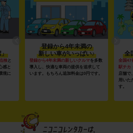
登録から4年未満の
潔」
新しい車がいっぱい♪
全
点検
と
登録から4年未満の新しいクルマ
を多数
全国47
心感と
導入し、快適な車両の提供を追求して
駅チカ
環境に
います。もちろん追加料金は0円です。
店舗で
用いた
す。