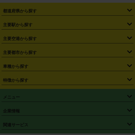
都道府県から探す
・
北海道
・
青森県
・
岩手県
・
宮城県
・
秋田県
・
山形県
主要駅から探す
・
福島県
・
東京都
・
神奈川県
・
埼玉県
・
千葉県
・
茨城県
・
札幌駅
・
仙台駅
・
新宿駅
・
池袋駅
・
渋谷駅
・
東京駅
主要空港から探す
・
栃木県
・
群馬県
・
山梨県
・
愛知県
・
静岡県
・
岐阜県
・
横浜駅
・
川崎駅
・
大宮駅
・
西船橋駅
・
柏駅
・
名古屋駅
・
新千歳空港
・
仙台空港
主要都市から探す
・
長野県
・
新潟県
・
富山県
・
石川県
・
福井県
・
大阪府
・
大阪駅
・
難波駅
・
三宮駅
・
京都駅
・
広島駅
・
博多駅
・
成田空港
・
羽田空港
・
兵庫県
・
京都府
・
滋賀県
・
和歌山県
・
奈良県
・
三重県
・
札幌市
・
仙台市
車種から探す
・
熊本駅
・
那覇空港駅
・
中部国際空港セントレア
・
関西国際空港
・
鳥取県
・
島根県
・
岡山県
・
広島県
・
山口県
・
徳島県
・
千葉市
・
さいたま市
・
軽自動車
・
コンパクトカー
・
ステーションワゴン・セダン
特徴から探す
・
大阪国際空港（伊丹空港）
・
神戸空港
・
香川県
・
愛媛県
・
高知県
・
福岡県
・
佐賀県
・
長崎県
・
横浜市
・
川崎市
・
ミニバン・ワンボックス
・
高級ミニバン・ワンボックス
・
SUV
・
岡山空港
・
徳島空港
・
ハイブリッド
・
宅配レンタカー
・
ETCカードレンタル
・
熊本県
・
大分県
・
宮崎県
・
鹿児島県
・
沖縄県
・
相模原市
・
新潟市
メニュー
・
軽トラック・商用バン
・
福岡空港
・
鹿児島空港
・
長期レンタル
・
深夜時間帯レンタル
・
免責補償プラス
・
静岡市
・
浜松市
・
・
トラック・バン
トップページ
・
はじめての方へ
・
ご利用案内
(タウンエースバン、ライトエースバン等)
企業情報
・
那覇空港
・
パーフェクト補償
・
スタッドレスタイヤ
・
直前予約
・
名古屋市
・
京都市
・
・
トラック・バン
ベストレート保証
・
予約から返却まで
・
・
店舗オリジナル
利用シーン別ガイ
(ハイエースバン・キャラバン等)
・
・
ニコパス(アプリ)
会社概要
・
ニュース
・
国際運転免許証
・
フランチャイズ募集
・
営業時間外返却サービス
・
個人情報保護
関連サービス
・
大阪市
・
堺市
ド
・
・
レッカー搬送サービス
カスタマーハラスメントに対する基本方針