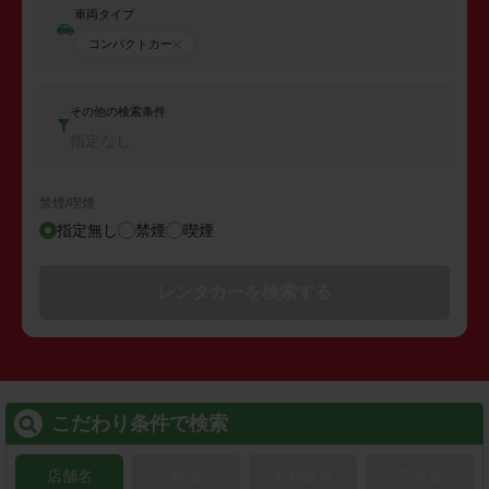
車両タイプ
コンパクトカー
その他の検索条件
指定なし
禁煙/喫煙
指定無し
禁煙
喫煙
レンタカーを検索する
こだわり条件で検索
店舗名
駅名
新幹線名
空港名