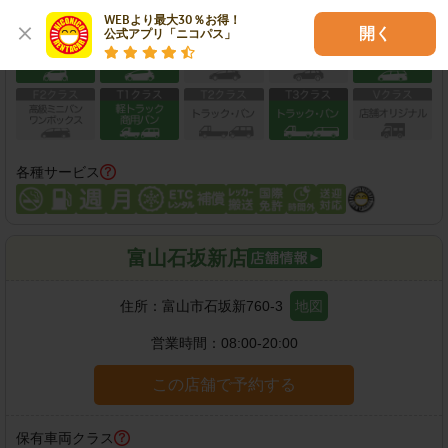
保有車両クラス
WEBより最大30％お得！

開く
公式アプリ「ニコパス」
各種サービス
富山石坂新店
住所：
富山市石坂新760-3
地図
営業時間：
08:00-20:00
この店舗で予約する
保有車両クラス