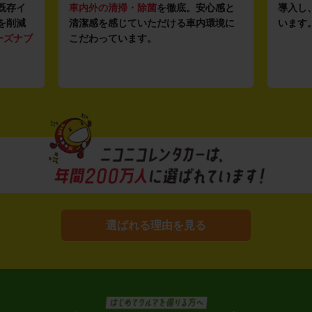
既存イ
車内外の清掃・除菌
を徹底。安心感と
導入し
を削減
清潔感を感じていただける車内環境に
います
ーズナブ
こだわっています。
選ばれる理由を見る