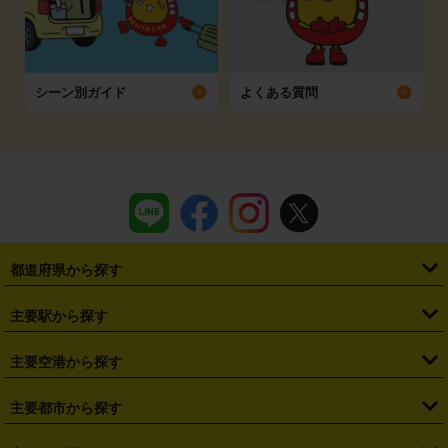
シーン別ガイド
よくある質問
都道府県から探す
・
北海道
・
青森県
・
岩手県
・
宮城県
・
秋田県
・
山形県
主要駅から探す
・
福島県
・
東京都
・
神奈川県
・
埼玉県
・
千葉県
・
茨城県
・
札幌駅
・
仙台駅
・
新宿駅
・
池袋駅
・
渋谷駅
・
東京駅
主要空港から探す
・
栃木県
・
群馬県
・
山梨県
・
愛知県
・
静岡県
・
岐阜県
・
横浜駅
・
川崎駅
・
大宮駅
・
西船橋駅
・
柏駅
・
名古屋駅
・
新千歳空港
・
仙台空港
主要都市から探す
・
長野県
・
新潟県
・
富山県
・
石川県
・
福井県
・
大阪府
・
大阪駅
・
難波駅
・
三宮駅
・
京都駅
・
広島駅
・
博多駅
・
成田空港
・
羽田空港
・
兵庫県
・
京都府
・
滋賀県
・
和歌山県
・
奈良県
・
三重県
・
札幌市
・
仙台市