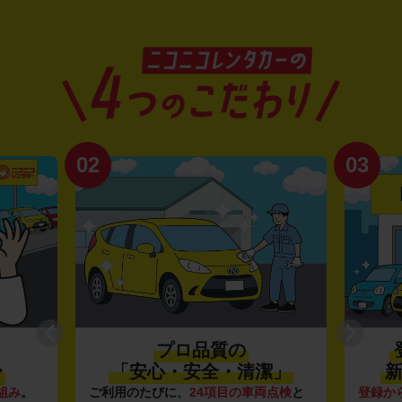
02
03
プロ品質の
〜
「安心・安全・清潔」
新
組み
。
ご利用のたびに、
24項目の車両点検
と
登録か