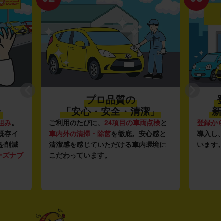
プロ品質の
〜
「安心・安全・清潔」
新
組み
。
ご利用のたびに、
24項目の車両点検
と
登録か
既存イ
車内外の清掃・除菌
を徹底。安心感と
導入し
を削減
清潔感を感じていただける車内環境に
います
ーズナブ
こだわっています。