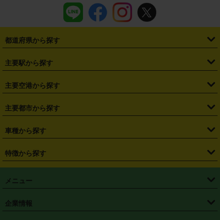
都道府県から探す
・
北海道
・
青森県
・
岩手県
・
宮城県
・
秋田県
・
山形県
主要駅から探す
・
福島県
・
東京都
・
神奈川県
・
埼玉県
・
千葉県
・
茨城県
・
札幌駅
・
仙台駅
・
新宿駅
・
池袋駅
・
渋谷駅
・
東京駅
主要空港から探す
・
栃木県
・
群馬県
・
山梨県
・
愛知県
・
静岡県
・
岐阜県
・
横浜駅
・
川崎駅
・
大宮駅
・
西船橋駅
・
柏駅
・
名古屋駅
・
新千歳空港
・
仙台空港
主要都市から探す
・
長野県
・
新潟県
・
富山県
・
石川県
・
福井県
・
大阪府
・
大阪駅
・
難波駅
・
三宮駅
・
京都駅
・
広島駅
・
博多駅
・
成田空港
・
羽田空港
・
兵庫県
・
京都府
・
滋賀県
・
和歌山県
・
奈良県
・
三重県
・
札幌市
・
仙台市
車種から探す
・
熊本駅
・
那覇空港駅
・
中部国際空港セントレア
・
関西国際空港
・
鳥取県
・
島根県
・
岡山県
・
広島県
・
山口県
・
徳島県
・
千葉市
・
さいたま市
・
軽自動車
・
コンパクトカー
・
ステーションワゴン・セダン
特徴から探す
・
大阪国際空港（伊丹空港）
・
神戸空港
・
香川県
・
愛媛県
・
高知県
・
福岡県
・
佐賀県
・
長崎県
・
横浜市
・
川崎市
・
ミニバン・ワンボックス
・
高級ミニバン・ワンボックス
・
SUV
・
岡山空港
・
徳島空港
・
ハイブリッド
・
宅配レンタカー
・
ETCカードレンタル
・
熊本県
・
大分県
・
宮崎県
・
鹿児島県
・
沖縄県
・
相模原市
・
新潟市
メニュー
・
軽トラック・商用バン
・
福岡空港
・
鹿児島空港
・
長期レンタル
・
深夜時間帯レンタル
・
免責補償プラス
・
静岡市
・
浜松市
・
・
トラック・バン
トップページ
・
はじめての方へ
・
ご利用案内
(タウンエースバン、ライトエースバン等)
企業情報
・
那覇空港
・
パーフェクト補償
・
スタッドレスタイヤ
・
直前予約
・
名古屋市
・
京都市
・
・
トラック・バン
ベストレート保証
・
予約から返却まで
・
・
店舗オリジナル
利用シーン別ガイ
(ハイエースバン・キャラバン等)