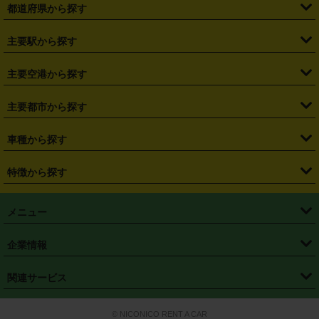
都道府県から探す
・
北海道
・
青森県
・
岩手県
・
宮城県
・
秋田県
・
山形県
主要駅から探す
・
福島県
・
東京都
・
神奈川県
・
埼玉県
・
千葉県
・
茨城県
・
札幌駅
・
仙台駅
・
新宿駅
・
池袋駅
・
渋谷駅
・
東京駅
主要空港から探す
・
栃木県
・
群馬県
・
山梨県
・
愛知県
・
静岡県
・
岐阜県
・
横浜駅
・
川崎駅
・
大宮駅
・
西船橋駅
・
柏駅
・
名古屋駅
・
新千歳空港
・
仙台空港
主要都市から探す
・
長野県
・
新潟県
・
富山県
・
石川県
・
福井県
・
大阪府
・
大阪駅
・
難波駅
・
三宮駅
・
京都駅
・
広島駅
・
博多駅
・
成田空港
・
羽田空港
・
兵庫県
・
京都府
・
滋賀県
・
和歌山県
・
奈良県
・
三重県
・
札幌市
・
仙台市
車種から探す
・
熊本駅
・
那覇空港駅
・
中部国際空港セントレア
・
関西国際空港
・
鳥取県
・
島根県
・
岡山県
・
広島県
・
山口県
・
徳島県
・
千葉市
・
さいたま市
・
軽自動車
・
コンパクトカー
・
ステーションワゴン・セダン
特徴から探す
・
大阪国際空港（伊丹空港）
・
神戸空港
・
香川県
・
愛媛県
・
高知県
・
福岡県
・
佐賀県
・
長崎県
・
横浜市
・
川崎市
・
ミニバン・ワンボックス
・
高級ミニバン・ワンボックス
・
SUV
・
岡山空港
・
徳島空港
・
ハイブリッド
・
宅配レンタカー
・
ETCカードレンタル
・
熊本県
・
大分県
・
宮崎県
・
鹿児島県
・
沖縄県
・
相模原市
・
新潟市
メニュー
・
軽トラック・商用バン
・
福岡空港
・
鹿児島空港
・
長期レンタル
・
深夜時間帯レンタル
・
免責補償プラス
・
静岡市
・
浜松市
・
・
トラック・バン
トップページ
・
はじめての方へ
・
ご利用案内
(タウンエースバン、ライトエースバン等)
企業情報
・
那覇空港
・
パーフェクト補償
・
スタッドレスタイヤ
・
直前予約
・
名古屋市
・
京都市
・
・
トラック・バン
ベストレート保証
・
予約から返却まで
・
・
店舗オリジナル
利用シーン別ガイ
(ハイエースバン・キャラバン等)
・
・
ニコパス(アプリ)
会社概要
・
ニュース
・
国際運転免許証
・
フランチャイズ募集
・
営業時間外返却サービス
・
個人情報保護
関連サービス
・
大阪市
・
堺市
ド
・
・
レッカー搬送サービス
カスタマーハラスメントに対する基本方針
・
神戸市
・
岡山市
・
・
車種・料金
カーリースなら「定額ニコノリパック」
・
店舗を探す
・
キャンペーン
© NICONICO RENT A CAR
・
特定商取引法に基づく表記
・
旅行業約款