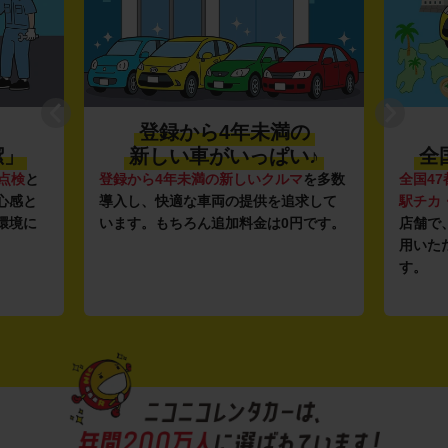
登録から4年未満の
潔」
新しい車がいっぱい♪
全
点検
と
登録から4年未満の新しいクルマ
を多数
全国47
心感と
導入し、快適な車両の提供を追求して
駅チカ
環境に
います。もちろん追加料金は0円です。
店舗で
用いた
す。