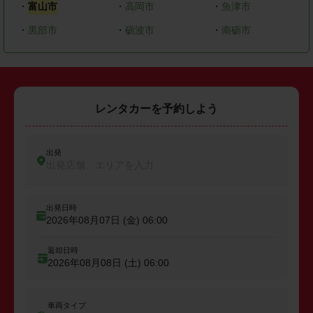
・
富山市
・
高岡市
・
魚津市
・
黒部市
・
砺波市
・
南砺市
レンタカーを予約しよう
出発
出発店舗、エリアを入力
出発日時
2026年08月07日 (金)
06:00
返却日時
2026年08月08日 (土)
06:00
車両タイプ