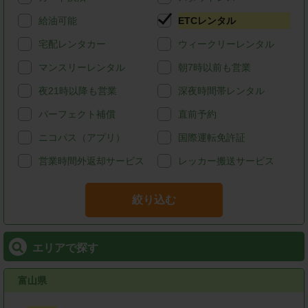
給油可能
ETCレンタル
宅配レンタカー
ウィークリーレンタル
マンスリーレンタル
朝7時以前も営業
夜21時以降も営業
深夜時間帯レンタル
パーフェクト補償
直前予約
ニコパス（アプリ）
国際運転免許証
営業時間外返却サービス
レッカー搬送サービス
絞り込む
エリアで探す
富山県