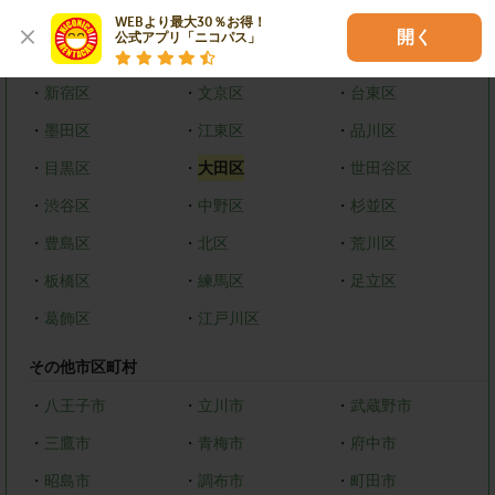
東京都
WEBより最大30％お得！

開く
公式アプリ「ニコパス」
23区
・
新宿区
・
文京区
・
台東区
・
墨田区
・
江東区
・
品川区
・
目黒区
・
大田区
・
世田谷区
・
渋谷区
・
中野区
・
杉並区
・
豊島区
・
北区
・
荒川区
・
板橋区
・
練馬区
・
足立区
・
葛飾区
・
江戸川区
その他市区町村
・
八王子市
・
立川市
・
武蔵野市
・
三鷹市
・
青梅市
・
府中市
・
昭島市
・
調布市
・
町田市