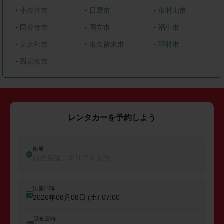
・
小金井市
・
日野市
・
東村山市
・
国分寺市
・
国立市
・
福生市
・
東大和市
・
東久留米市
・
羽村市
・
西東京市
レンタカーを予約しよう
出発
出発店舗、エリアを入力
出発日時
2026年08月08日 (土)
07:00
返却日時