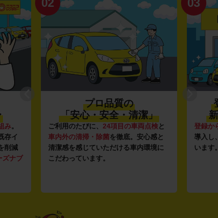
02
03
プロ品質の
〜
「安心・安全・清潔」
新
組み
。
ご利用のたびに、
24項目の車両点検
と
登録か
既存イ
車内外の清掃・除菌
を徹底。安心感と
導入し
を削減
清潔感を感じていただける車内環境に
います
ーズナブ
こだわっています。