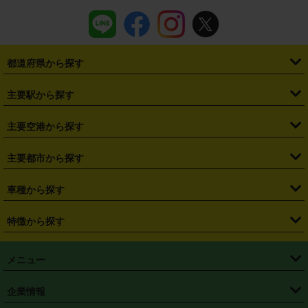
都道府県から探す
・
北海道
・
青森県
・
岩手県
・
宮城県
・
秋田県
・
山形県
主要駅から探す
・
福島県
・
東京都
・
神奈川県
・
埼玉県
・
千葉県
・
茨城県
・
札幌駅
・
仙台駅
・
新宿駅
・
池袋駅
・
渋谷駅
・
東京駅
主要空港から探す
・
栃木県
・
群馬県
・
山梨県
・
愛知県
・
静岡県
・
岐阜県
・
横浜駅
・
川崎駅
・
大宮駅
・
西船橋駅
・
柏駅
・
名古屋駅
・
新千歳空港
・
仙台空港
主要都市から探す
・
長野県
・
新潟県
・
富山県
・
石川県
・
福井県
・
大阪府
・
大阪駅
・
難波駅
・
三宮駅
・
京都駅
・
広島駅
・
博多駅
・
成田空港
・
羽田空港
・
兵庫県
・
京都府
・
滋賀県
・
和歌山県
・
奈良県
・
三重県
・
札幌市
・
仙台市
車種から探す
・
熊本駅
・
那覇空港駅
・
中部国際空港セントレア
・
関西国際空港
・
鳥取県
・
島根県
・
岡山県
・
広島県
・
山口県
・
徳島県
・
千葉市
・
さいたま市
・
軽自動車
・
コンパクトカー
・
ステーションワゴン・セダン
特徴から探す
・
大阪国際空港（伊丹空港）
・
神戸空港
・
香川県
・
愛媛県
・
高知県
・
福岡県
・
佐賀県
・
長崎県
・
横浜市
・
川崎市
・
ミニバン・ワンボックス
・
高級ミニバン・ワンボックス
・
SUV
・
岡山空港
・
徳島空港
・
ハイブリッド
・
宅配レンタカー
・
ETCカードレンタル
・
熊本県
・
大分県
・
宮崎県
・
鹿児島県
・
沖縄県
・
相模原市
・
新潟市
メニュー
・
軽トラック・商用バン
・
福岡空港
・
鹿児島空港
・
長期レンタル
・
深夜時間帯レンタル
・
免責補償プラス
・
静岡市
・
浜松市
・
・
トラック・バン
トップページ
・
はじめての方へ
・
ご利用案内
(タウンエースバン、ライトエースバン等)
企業情報
・
那覇空港
・
パーフェクト補償
・
スタッドレスタイヤ
・
直前予約
・
名古屋市
・
京都市
・
・
トラック・バン
ベストレート保証
・
予約から返却まで
・
・
店舗オリジナル
利用シーン別ガイ