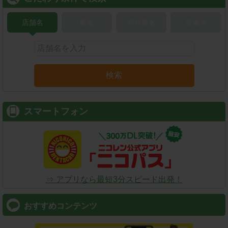
店舗名
駅名
新幹線名
空港名
検索
スマートフォン
⇒ アプリなら最短3分スピード出発！
おすすめコンテンツ