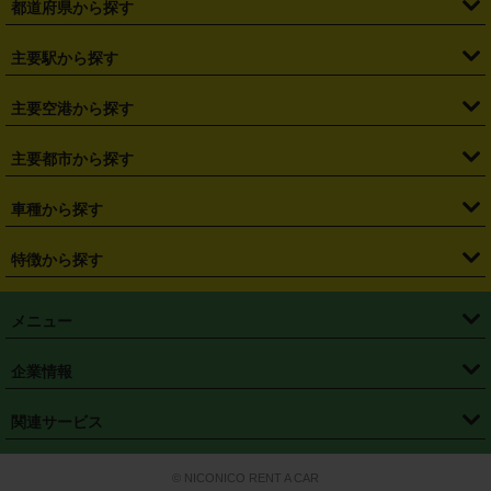
都道府県から探す
・
北海道
・
青森県
・
岩手県
・
宮城県
・
秋田県
・
山形県
主要駅から探す
・
福島県
・
東京都
・
神奈川県
・
埼玉県
・
千葉県
・
茨城県
・
札幌駅
・
仙台駅
・
新宿駅
・
池袋駅
・
渋谷駅
・
東京駅
主要空港から探す
・
栃木県
・
群馬県
・
山梨県
・
愛知県
・
静岡県
・
岐阜県
・
横浜駅
・
川崎駅
・
大宮駅
・
西船橋駅
・
柏駅
・
名古屋駅
・
新千歳空港
・
仙台空港
主要都市から探す
・
長野県
・
新潟県
・
富山県
・
石川県
・
福井県
・
大阪府
・
大阪駅
・
難波駅
・
三宮駅
・
京都駅
・
広島駅
・
博多駅
・
成田空港
・
羽田空港
・
兵庫県
・
京都府
・
滋賀県
・
和歌山県
・
奈良県
・
三重県
・
札幌市
・
仙台市
車種から探す
・
熊本駅
・
那覇空港駅
・
中部国際空港セントレア
・
関西国際空港
・
鳥取県
・
島根県
・
岡山県
・
広島県
・
山口県
・
徳島県
・
千葉市
・
さいたま市
・
軽自動車
・
コンパクトカー
・
ステーションワゴン・セダン
特徴から探す
・
大阪国際空港（伊丹空港）
・
神戸空港
・
香川県
・
愛媛県
・
高知県
・
福岡県
・
佐賀県
・
長崎県
・
横浜市
・
川崎市
・
ミニバン・ワンボックス
・
高級ミニバン・ワンボックス
・
SUV
・
岡山空港
・
徳島空港
・
ハイブリッド
・
宅配レンタカー
・
ETCカードレンタル
・
熊本県
・
大分県
・
宮崎県
・
鹿児島県
・
沖縄県
・
相模原市
・
新潟市
メニュー
・
軽トラック・商用バン
・
福岡空港
・
鹿児島空港
・
長期レンタル
・
深夜時間帯レンタル
・
免責補償プラス
・
静岡市
・
浜松市
・
・
トラック・バン
トップページ
・
はじめての方へ
・
ご利用案内
(タウンエースバン、ライトエースバン等)
企業情報
・
那覇空港
・
パーフェクト補償
・
スタッドレスタイヤ
・
直前予約
・
名古屋市
・
京都市
・
・
トラック・バン
ベストレート保証
・
予約から返却まで
・
・
店舗オリジナル
利用シーン別ガイ
(ハイエースバン・キャラバン等)
・
・
ニコパス(アプリ)
会社概要
・
ニュース
・
国際運転免許証
・
フランチャイズ募集
・
営業時間外返却サービス
・
個人情報保護
関連サービス
・
大阪市
・
堺市
ド
・
・
レッカー搬送サービス
カスタマーハラスメントに対する基本方針
・
神戸市
・
岡山市
・
・
車種・料金
カーリースなら「定額ニコノリパック」
・
店舗を探す
・
キャンペーン
© NICONICO RENT A CAR
・
特定商取引法に基づく表記
・
旅行業約款