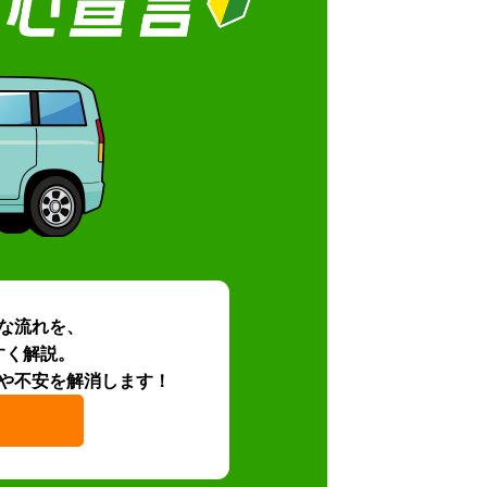
な流れを、
すく解説。
や不安を解消します！