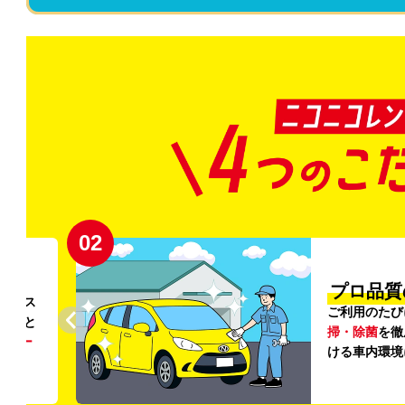
02
円〜
プロ品質
リンス
ご利用のたび
ること
掃・除菌
を徹
う
リー
ける車内環境