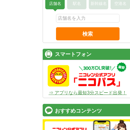
店舗名
駅名
新幹線名
空港名
検索
スマートフォン
⇒ アプリなら最短3分スピード出発！
おすすめコンテンツ