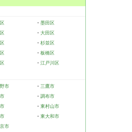
区
・
墨田区
区
・
大田区
区
・
杉並区
区
・
板橋区
区
・
江戸川区
野市
・
三鷹市
市
・
調布市
市
・
東村山市
市
・
東大和市
京市