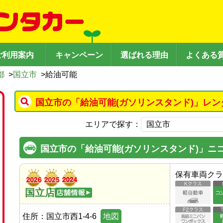
ご利用案内
キャンペーン
選ばれる理由
よくある
都
>
国立市
>
給油可能
国立市の「給油可能(ガソリンスタンド)」レン
エリアで探す：
国立市の「給油可能(ガソリンスタンド)」ニ
保有車両クラ
国立店
住所：
国立市西1-4-6
地図