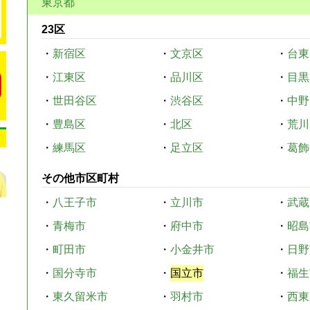
東京都
23区
・
新宿区
・
文京区
・
台東
・
江東区
・
品川区
・
目黒
・
世田谷区
・
渋谷区
・
中野
・
豊島区
・
北区
・
荒川
・
練馬区
・
足立区
・
葛飾
その他市区町村
・
八王子市
・
立川市
・
武蔵
・
青梅市
・
府中市
・
昭島
・
町田市
・
小金井市
・
日野
・
国分寺市
・
国立市
・
福生
・
東久留米市
・
羽村市
・
西東