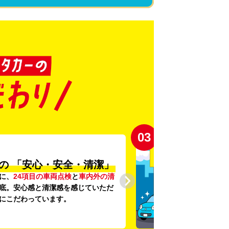
03
の
「安心・安全・清潔」
に、
24項目の車両点検
と
車内外の清
底。安心感と清潔感を感じていただ
にこだわっています。