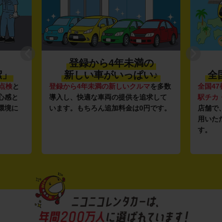
登録から4年未満の
潔」
新しい車がいっぱい♪
全
点検
と
登録から4年未満の新しいクルマ
を多数
全国47
心感と
導入し、快適な車両の提供を追求して
駅チカ
環境に
います。もちろん追加料金は0円です。
店舗で
用いた
す。