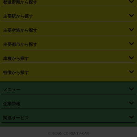
都道府県から探す
・
北海道
・
青森県
・
岩手県
・
宮城県
・
秋田県
・
山形県
主要駅から探す
・
福島県
・
東京都
・
神奈川県
・
埼玉県
・
千葉県
・
茨城県
・
札幌駅
・
仙台駅
・
新宿駅
・
池袋駅
・
渋谷駅
・
東京駅
主要空港から探す
・
栃木県
・
群馬県
・
山梨県
・
愛知県
・
静岡県
・
岐阜県
・
横浜駅
・
川崎駅
・
大宮駅
・
西船橋駅
・
柏駅
・
名古屋駅
・
新千歳空港
・
仙台空港
主要都市から探す
・
長野県
・
新潟県
・
富山県
・
石川県
・
福井県
・
大阪府
・
大阪駅
・
難波駅
・
三宮駅
・
京都駅
・
広島駅
・
博多駅
・
成田空港
・
羽田空港
・
兵庫県
・
京都府
・
滋賀県
・
和歌山県
・
奈良県
・
三重県
・
札幌市
・
仙台市
車種から探す
・
熊本駅
・
那覇空港駅
・
中部国際空港セントレア
・
関西国際空港
・
鳥取県
・
島根県
・
岡山県
・
広島県
・
山口県
・
徳島県
・
千葉市
・
さいたま市
・
軽自動車
・
コンパクトカー
・
ステーションワゴン・セダン
特徴から探す
・
大阪国際空港（伊丹空港）
・
神戸空港
・
香川県
・
愛媛県
・
高知県
・
福岡県
・
佐賀県
・
長崎県
・
横浜市
・
川崎市
・
ミニバン・ワンボックス
・
高級ミニバン・ワンボックス
・
SUV
・
岡山空港
・
徳島空港
・
ハイブリッド
・
宅配レンタカー
・
ETCカードレンタル
・
熊本県
・
大分県
・
宮崎県
・
鹿児島県
・
沖縄県
・
相模原市
・
新潟市
メニュー
・
軽トラック・商用バン
・
福岡空港
・
鹿児島空港
・
長期レンタル
・
深夜時間帯レンタル
・
免責補償プラス
・
静岡市
・
浜松市
・
・
トラック・バン
トップページ
・
はじめての方へ
・
ご利用案内
(タウンエースバン、ライトエースバン等)
企業情報
・
那覇空港
・
パーフェクト補償
・
スタッドレスタイヤ
・
直前予約
・
名古屋市
・
京都市
・
・
トラック・バン
ベストレート保証
・
予約から返却まで
・
・
店舗オリジナル
利用シーン別ガイ
(ハイエースバン・キャラバン等)
・
・
ニコパス(アプリ)
会社概要
・
ニュース
・
国際運転免許証
・
フランチャイズ募集
・
営業時間外返却サービス
・
個人情報保護
関連サービス
・
大阪市
・
堺市
ド
・
・
レッカー搬送サービス
カスタマーハラスメントに対する基本方針
・
神戸市
・
岡山市
・
・
車種・料金
カーリースなら「定額ニコノリパック」
・
店舗を探す
・
キャンペーン
© NICONICO RENT A CAR
・
特定商取引法に基づく表記
・
旅行業約款