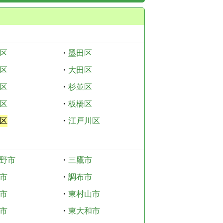
区
・
墨田区
区
・
大田区
区
・
杉並区
区
・
板橋区
区
・
江戸川区
野市
・
三鷹市
市
・
調布市
市
・
東村山市
市
・
東大和市