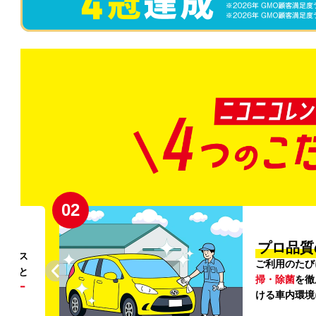
02
円〜
プロ品質
リンス
ご利用のたび
ること
掃・除菌
を徹
う
リー
ける車内環境