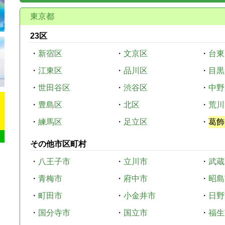
東京都
23区
・
新宿区
・
文京区
・
台東
・
江東区
・
品川区
・
目黒
・
世田谷区
・
渋谷区
・
中野
・
豊島区
・
北区
・
荒川
・
練馬区
・
足立区
・
葛飾
その他市区町村
・
八王子市
・
立川市
・
武蔵
・
青梅市
・
府中市
・
昭島
・
町田市
・
小金井市
・
日野
・
国分寺市
・
国立市
・
福生