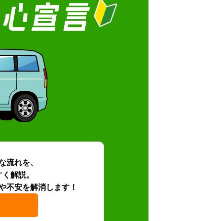
な流れを、
すく解説。
や不安を解消します！