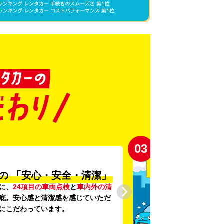
03
の
「安心・安全・清潔」
に、
24項目の車両点検
と
車内外の清
底。安心感と清潔感を感じていただ
にこだわっています。