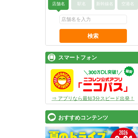
店舗名
駅名
新幹線名
空港名
検索
スマートフォン
⇒ アプリなら最短3分スピード出発！
おすすめコンテンツ