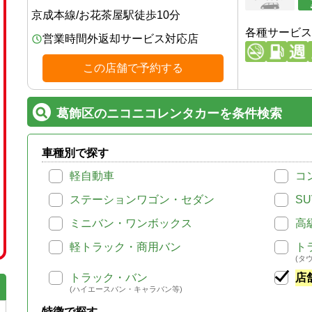
京成本線
/
お花茶屋駅
徒歩
10
分
各種サービス
営業時間外返却サービス対応店
この店舗で予約する
葛飾区のニコニコレンタカーを条件検索
車種別で探す
軽自動車
コ
ステーションワゴン・セダン
SU
ミニバン・ワンボックス
高
軽トラック・商用バン
ト
(タ
トラック・バン
店
(ハイエースバン・キャラバン等)
特徴で探す