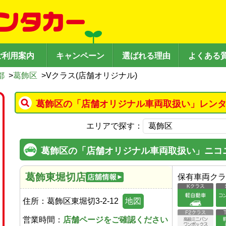
ご利用案内
キャンペーン
選ばれる理由
よくある
都
>
葛飾区
>
Vクラス(店舗オリジナル)
葛飾区の「店舗オリジナル車両取扱い」レンタ
エリアで探す：
葛飾区の「店舗オリジナル車両取扱い」ニコ
葛飾東堀切店
保有車両クラ
住所：
葛飾区東堀切3-2-12
地図
営業時間：
店舗ページをご確認ください