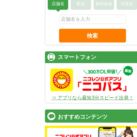
店舗名
駅名
新幹線名
空港名
検索
スマートフォン
⇒ アプリなら最短3分スピード出発！
おすすめコンテンツ