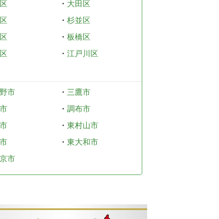
区
・
大田区
区
・
杉並区
区
・
板橋区
区
・
江戸川区
野市
・
三鷹市
市
・
調布市
市
・
東村山市
市
・
東大和市
京市