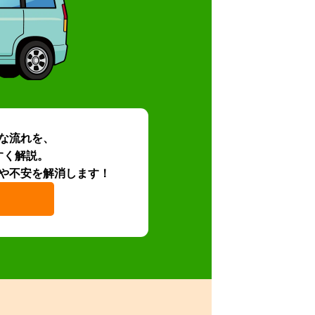
な流れを、
すく解説。
や不安を解消します！