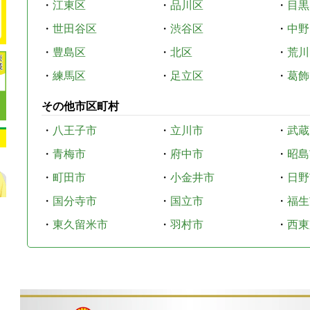
・
江東区
・
品川区
・
目黒
・
世田谷区
・
渋谷区
・
中野
・
豊島区
・
北区
・
荒川
・
練馬区
・
足立区
・
葛飾
その他市区町村
・
八王子市
・
立川市
・
武蔵
・
青梅市
・
府中市
・
昭島
・
町田市
・
小金井市
・
日野
・
国分寺市
・
国立市
・
福生
・
東久留米市
・
羽村市
・
西東