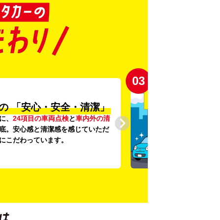
03
の
「安心・安全・清潔」
に、
24項目の車両点検
と
車内外の清
底。安心感と清潔感を感じていただ
にこだわっています。