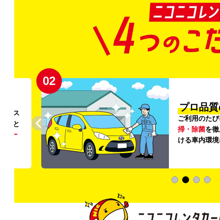
02
円〜
プロ品質
リンス
ご利用のたび
ること
掃・除菌
を徹
う
リー
ける車内環境