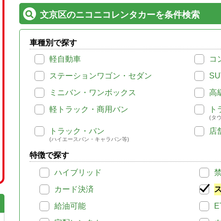
文京区のニコニコレンタカーを条件検索
車種別で探す
軽自動車
コ
ステーションワゴン・セダン
SU
ミニバン・ワンボックス
高
軽トラック・商用バン
ト
(タ
トラック・バン
店
(ハイエースバン・キャラバン等)
特徴で探す
ハイブリッド
カード決済
給油可能
E