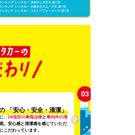
03
の
「安心・安全・清潔」
に、
24項目の車両点検
と
車内外の清
底。安心感と清潔感を感じていただ
にこだわっています。