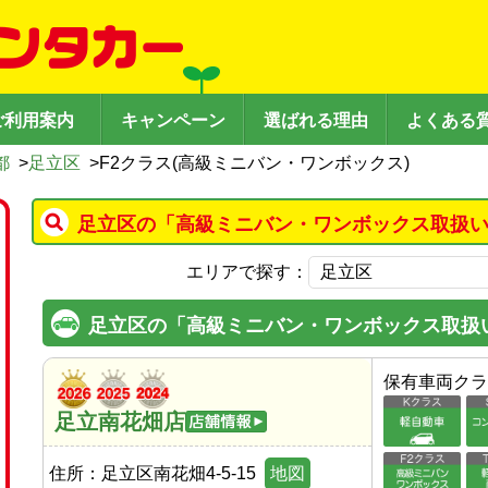
ご利用案内
キャンペーン
選ばれる理由
よくある
都
>
足立区
>
F2クラス(高級ミニバン・ワンボックス)
足立区の「高級ミニバン・ワンボックス取扱い
エリアで探す：
足立区の「高級ミニバン・ワンボックス取扱
保有車両クラ
足立南花畑店
住所：
足立区南花畑4-5-15
地図