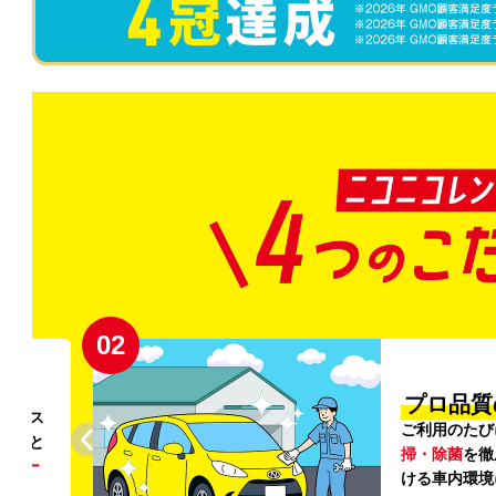
02
円〜
プロ品質
リンス
ご利用のたび
ること
掃・除菌
を徹
う
リー
ける車内環境