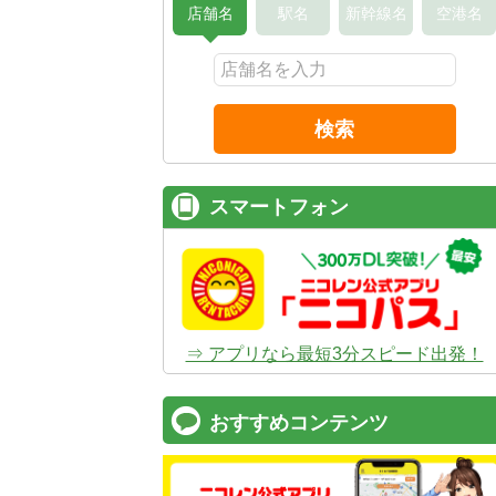
店舗名
駅名
新幹線名
空港名
検索
スマートフォン
⇒ アプリなら最短3分スピード出発！
おすすめコンテンツ