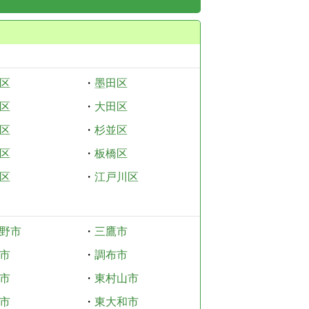
区
・
墨田区
区
・
大田区
区
・
杉並区
区
・
板橋区
区
・
江戸川区
野市
・
三鷹市
市
・
調布市
市
・
東村山市
市
・
東大和市