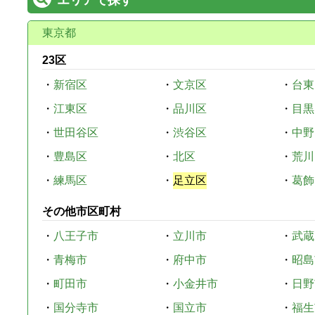
東京都
23区
・
新宿区
・
文京区
・
台東
・
江東区
・
品川区
・
目黒
・
世田谷区
・
渋谷区
・
中野
・
豊島区
・
北区
・
荒川
・
練馬区
・
足立区
・
葛飾
その他市区町村
・
八王子市
・
立川市
・
武蔵
・
青梅市
・
府中市
・
昭島
・
町田市
・
小金井市
・
日野
・
国分寺市
・
国立市
・
福生