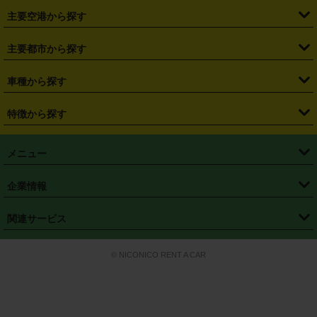
・
福島県
・
東京都
・
神奈川県
・
埼玉県
・
千葉県
・
茨城県
・
札幌駅
・
仙台駅
・
新宿駅
・
池袋駅
・
渋谷駅
・
東京駅
主要空港から探す
・
栃木県
・
群馬県
・
山梨県
・
愛知県
・
静岡県
・
岐阜県
・
横浜駅
・
川崎駅
・
大宮駅
・
西船橋駅
・
柏駅
・
名古屋駅
・
新千歳空港
・
仙台空港
主要都市から探す
・
長野県
・
新潟県
・
富山県
・
石川県
・
福井県
・
大阪府
・
大阪駅
・
難波駅
・
三宮駅
・
京都駅
・
広島駅
・
博多駅
・
成田空港
・
羽田空港
・
兵庫県
・
京都府
・
滋賀県
・
和歌山県
・
奈良県
・
三重県
・
札幌市
・
仙台市
車種から探す
・
熊本駅
・
那覇空港駅
・
中部国際空港セントレア
・
関西国際空港
・
鳥取県
・
島根県
・
岡山県
・
広島県
・
山口県
・
徳島県
・
千葉市
・
さいたま市
・
軽自動車
・
コンパクトカー
・
ステーションワゴン・セダン
特徴から探す
・
大阪国際空港（伊丹空港）
・
神戸空港
・
香川県
・
愛媛県
・
高知県
・
福岡県
・
佐賀県
・
長崎県
・
横浜市
・
川崎市
・
ミニバン・ワンボックス
・
高級ミニバン・ワンボックス
・
SUV
・
岡山空港
・
徳島空港
・
ハイブリッド
・
宅配レンタカー
・
ETCカードレンタル
・
熊本県
・
大分県
・
宮崎県
・
鹿児島県
・
沖縄県
・
相模原市
・
新潟市
メニュー
・
軽トラック・商用バン
・
福岡空港
・
鹿児島空港
・
長期レンタル
・
深夜時間帯レンタル
・
免責補償プラス
・
静岡市
・
浜松市
・
・
トラック・バン
トップページ
・
はじめての方へ
・
ご利用案内
(タウンエースバン、ライトエースバン等)
企業情報
・
那覇空港
・
パーフェクト補償
・
スタッドレスタイヤ
・
直前予約
・
名古屋市
・
京都市
・
・
トラック・バン
ベストレート保証
・
予約から返却まで
・
・
店舗オリジナル
利用シーン別ガイ
(ハイエースバン・キャラバン等)
・
・
ニコパス(アプリ)
会社概要
・
ニュース
・
国際運転免許証
・
フランチャイズ募集
・
営業時間外返却サービス
・
個人情報保護
関連サービス
・
大阪市
・
堺市
ド
・
・
レッカー搬送サービス
カスタマーハラスメントに対する基本方針
・
神戸市
・
岡山市
・
・
車種・料金
カーリースなら「定額ニコノリパック」
・
店舗を探す
・
キャンペーン
© NICONICO RENT A CAR
・
特定商取引法に基づく表記
・
旅行業約款
・
広島市
・
北九州市
・
・
会員特典
超短期カーリースの「ニコリース」
・
選ばれる理由
・
安心・安全への取
り組み
・
福岡市
・
熊本市
・
清潔・快適な車内
・
徹底した車両点検
・
新しいクルマ