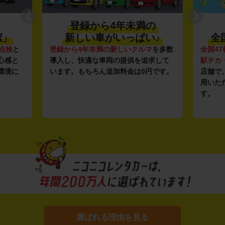
登録から4年未満の
潔」
新しい車がいっぱい♪
全
点検
と
登録から4年未満の新しいクルマ
を多数
全国47
心感と
導入し、快適な車両の提供を追求して
駅チカ
環境に
います。もちろん追加料金は0円です。
店舗で
用いた
す。
選ばれる理由を見る