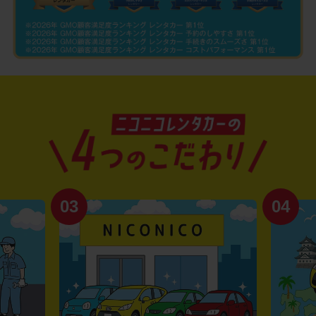
03
04