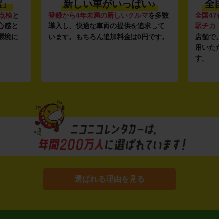
潔」
新しい車がいっぱい♪
全
点検
と
登録から4年未満の新しいクルマ
を多数
全国47
心感と
導入し、快適な車両の提供を追求して
駅チカ
環境に
います。もちろん追加料金は0円です。
店舗で
用いた
す。
選ばれる理由を見る