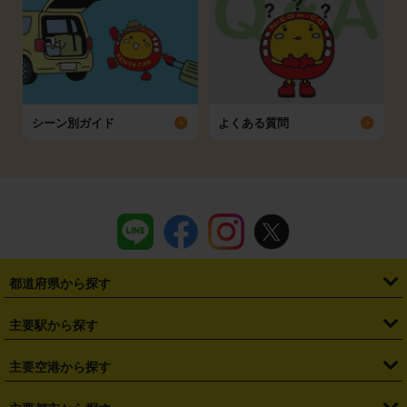
シーン別ガイド
よくある質問
都道府県から探す
・
北海道
・
青森県
・
岩手県
・
宮城県
・
秋田県
・
山形県
主要駅から探す
・
福島県
・
東京都
・
神奈川県
・
埼玉県
・
千葉県
・
茨城県
・
札幌駅
・
仙台駅
・
新宿駅
・
池袋駅
・
渋谷駅
・
東京駅
主要空港から探す
・
栃木県
・
群馬県
・
山梨県
・
愛知県
・
静岡県
・
岐阜県
・
横浜駅
・
川崎駅
・
大宮駅
・
西船橋駅
・
柏駅
・
名古屋駅
・
新千歳空港
・
仙台空港