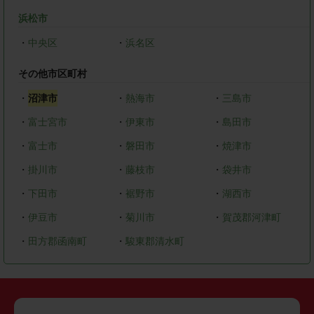
浜松市
・
中央区
・
浜名区
その他市区町村
・
沼津市
・
熱海市
・
三島市
・
富士宮市
・
伊東市
・
島田市
・
富士市
・
磐田市
・
焼津市
・
掛川市
・
藤枝市
・
袋井市
・
下田市
・
裾野市
・
湖西市
・
伊豆市
・
菊川市
・
賀茂郡河津町
・
田方郡函南町
・
駿東郡清水町