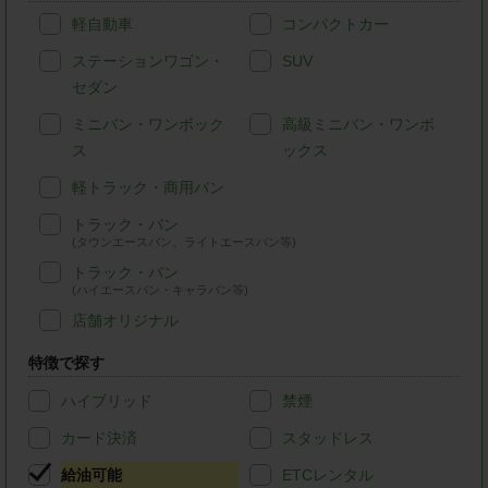
軽自動車
コンパクトカー
ステーションワゴン・
SUV
セダン
ミニバン・ワンボック
高級ミニバン・ワンボ
ス
ックス
軽トラック・商用バン
トラック・バン
(タウンエースバン、ライトエースバン等)
トラック・バン
(ハイエースバン・キャラバン等)
店舗オリジナル
特徴で探す
ハイブリッド
禁煙
カード決済
スタッドレス
給油可能
ETCレンタル