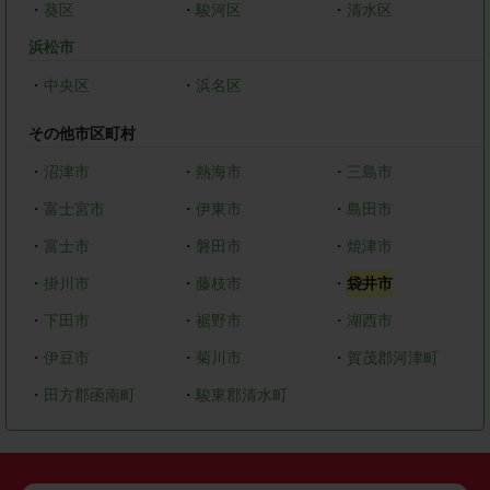
・
葵区
・
駿河区
・
清水区
浜松市
・
中央区
・
浜名区
その他市区町村
・
沼津市
・
熱海市
・
三島市
・
富士宮市
・
伊東市
・
島田市
・
富士市
・
磐田市
・
焼津市
・
掛川市
・
藤枝市
・
袋井市
・
下田市
・
裾野市
・
湖西市
・
伊豆市
・
菊川市
・
賀茂郡河津町
・
田方郡函南町
・
駿東郡清水町