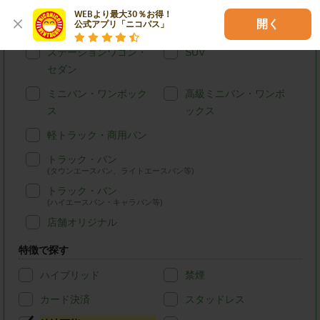
車種別で探す
WEBより最大30％お得！

開く
公式アプリ「ニコパス」
軽自動車
コンパクトカー
ステーションワゴン・
SUV
セダン
ミニバン・ワンボック
高級ミニバン・ワンボ
ス
ックス
軽トラック・商用バン
トラック・バン
(タウンエースバン、ライトエースバン等)
トラック・バン
(ハイエースバン・キャラバン等)
店舗オリジナル
特徴で探す
ハイブリッド
禁煙
カード決済
スタッドレス