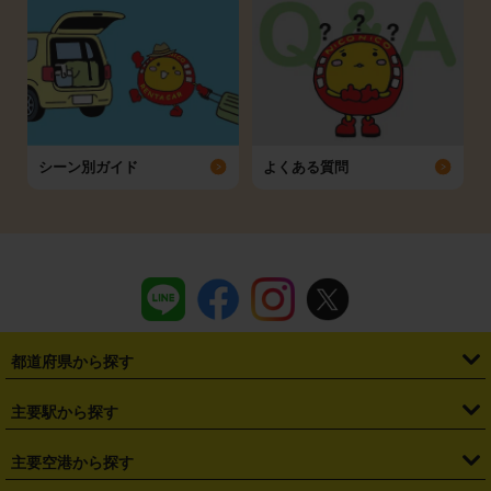
シーン別ガイド
よくある質問
都道府県から探す
・
北海道
・
青森県
・
岩手県
・
宮城県
・
秋田県
・
山形県
主要駅から探す
・
福島県
・
東京都
・
神奈川県
・
埼玉県
・
千葉県
・
茨城県
・
札幌駅
・
仙台駅
・
新宿駅
・
池袋駅
・
渋谷駅
・
東京駅
主要空港から探す
・
栃木県
・
群馬県
・
山梨県
・
愛知県
・
静岡県
・
岐阜県
・
横浜駅
・
川崎駅
・
大宮駅
・
西船橋駅
・
柏駅
・
名古屋駅