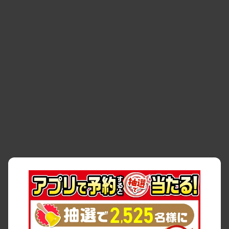
・
お問い合わせ
・
予約キャンセル・
・
保険・補償
変更
・
事故・故障
・
交通違反
・
サイトマップ
・
貸渡約款
・
利用規約