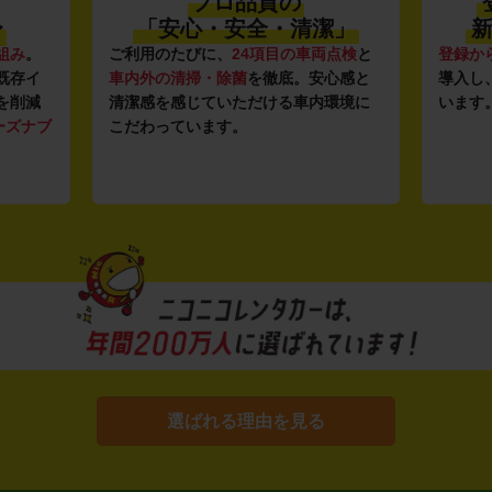
プロ品質の
〜
「安心・安全・清潔」
新
組み
。
ご利用のたびに、
24項目の車両点検
と
登録か
既存イ
車内外の清掃・除菌
を徹底。安心感と
導入し
を削減
清潔感を感じていただける車内環境に
います
ーズナブ
こだわっています。
選ばれる理由を見る