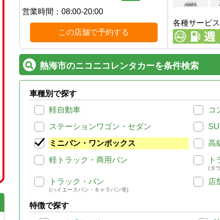
営業時間：
08:00-20:00
各種サービス
この店舗で予約する
熱海市のニコニコレンタカーを条件検索
車種別で探す
軽自動車
コ
ステーションワゴン・セダン
SU
ミニバン・ワンボックス
高
軽トラック・商用バン
ト
(タ
トラック・バン
店
(ハイエースバン・キャラバン等)
特徴で探す