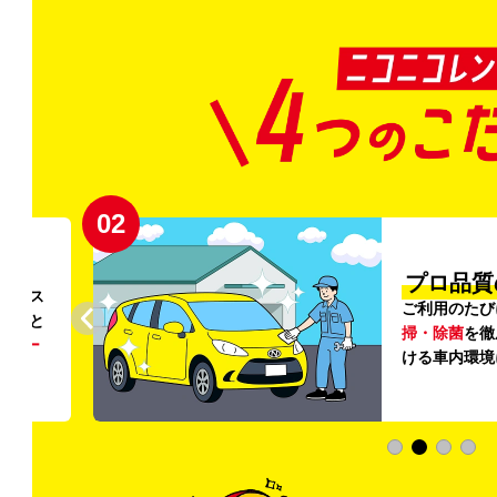
02
円〜
プロ品質
リンス
ご利用のたび
ること
掃・除菌
を徹
う
リー
ける車内環境