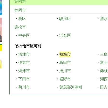
静岡県
静岡市
・
葵区
・
駿河区
・
清水
浜松市
・
中央区
・
浜名区
その他市区町村
・
沼津市
・
熱海市
・
三島
・
伊東市
・
島田市
・
富士
・
焼津市
・
掛川市
・
藤枝
・
下田市
・
裾野市
・
湖西
・
菊川市
・
賀茂郡河津町
・
田方