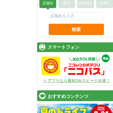
店舗名
駅名
新幹線名
空港名
検索
スマートフォン
⇒ アプリなら最短3分スピード出発！
おすすめコンテンツ