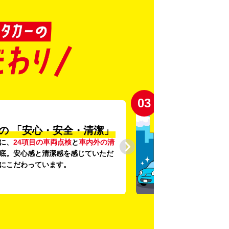
03
の
「安心・安全・清潔」
に、
24項目の車両点検
と
車内外の清
底。安心感と清潔感を感じていただ
にこだわっています。