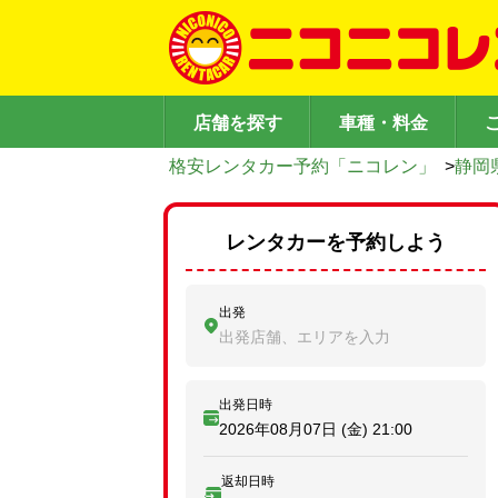
店舗を探す
車種・料金
格安レンタカー予約「ニコレン」
>
静岡
レンタカーを予約しよう
出発
出発店舗、エリアを入力
出発日時
2026年08月07日 (金)
21:00
返却日時