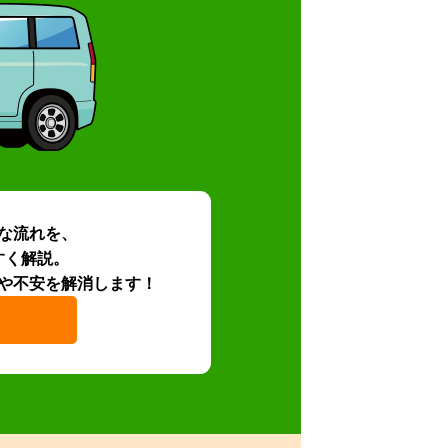
な流れを、
すく解説。
や不安を解消します！