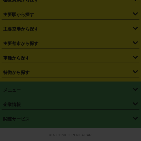
都道府県から探す
・
北海道
・
青森県
・
岩手県
・
宮城県
・
秋田県
・
山形県
主要駅から探す
・
福島県
・
東京都
・
神奈川県
・
埼玉県
・
千葉県
・
茨城県
・
札幌駅
・
仙台駅
・
新宿駅
・
池袋駅
・
渋谷駅
・
東京駅
主要空港から探す
・
栃木県
・
群馬県
・
山梨県
・
愛知県
・
静岡県
・
岐阜県
・
横浜駅
・
川崎駅
・
大宮駅
・
西船橋駅
・
柏駅
・
名古屋駅
・
新千歳空港
・
仙台空港
主要都市から探す
・
長野県
・
新潟県
・
富山県
・
石川県
・
福井県
・
大阪府
・
大阪駅
・
難波駅
・
三宮駅
・
京都駅
・
広島駅
・
博多駅
・
成田空港
・
羽田空港
・
兵庫県
・
京都府
・
滋賀県
・
和歌山県
・
奈良県
・
三重県
・
札幌市
・
仙台市
車種から探す
・
熊本駅
・
那覇空港駅
・
中部国際空港セントレア
・
関西国際空港
・
鳥取県
・
島根県
・
岡山県
・
広島県
・
山口県
・
徳島県
・
千葉市
・
さいたま市
・
軽自動車
・
コンパクトカー
・
ステーションワゴン・セダン
特徴から探す
・
大阪国際空港（伊丹空港）
・
神戸空港
・
香川県
・
愛媛県
・
高知県
・
福岡県
・
佐賀県
・
長崎県
・
横浜市
・
川崎市
・
ミニバン・ワンボックス
・
高級ミニバン・ワンボックス
・
SUV
・
岡山空港
・
徳島空港
・
ハイブリッド
・
宅配レンタカー
・
ETCカードレンタル
・
熊本県
・
大分県
・
宮崎県
・
鹿児島県
・
沖縄県
・
相模原市
・
新潟市
メニュー
・
軽トラック・商用バン
・
福岡空港
・
鹿児島空港
・
長期レンタル
・
深夜時間帯レンタル
・
免責補償プラス
・
静岡市
・
浜松市
・
・
トラック・バン
トップページ
・
はじめての方へ
・
ご利用案内
(タウンエースバン、ライトエースバン等)
企業情報
・
那覇空港
・
パーフェクト補償
・
スタッドレスタイヤ
・
直前予約
・
名古屋市
・
京都市
・
・
トラック・バン
ベストレート保証
・
予約から返却まで
・
・
店舗オリジナル
利用シーン別ガイ
(ハイエースバン・キャラバン等)
・
・
ニコパス(アプリ)
会社概要
・
ニュース
・
国際運転免許証
・
フランチャイズ募集
・
営業時間外返却サービス
・
個人情報保護
関連サービス
・
大阪市
・
堺市
ド
・
・
レッカー搬送サービス
カスタマーハラスメントに対する基本方針
・
神戸市
・
岡山市
・
・
車種・料金
カーリースなら「定額ニコノリパック」
・
店舗を探す
・
キャンペーン
© NICONICO RENT A CAR
・
特定商取引法に基づく表記
・
旅行業約款
・
広島市
・
北九州市