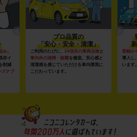
プロ品質の
〜
「安心・安全・清潔」
新
組み
。
ご利用のたびに、
24項目の車両点検
と
登録か
既存イ
車内外の清掃・除菌
を徹底。安心感と
導入し
を削減
清潔感を感じていただける車内環境に
います
ーズナブ
こだわっています。