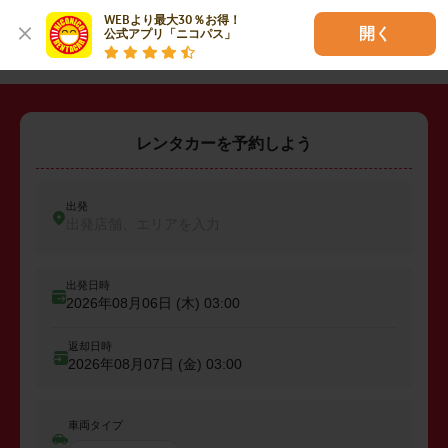
WEBより最大30％お得！

・
坂戸市
・
鶴ヶ島市
・
入間郡三芳町
開く
公式アプリ「ニコパス」
レンタカーを予約しよう
出発
出発店舗、エリアを入力
出発日時
2026年08月06日 (木)
03:00
返却日時
2026年08月07日 (金)
03:00
車両タイプ