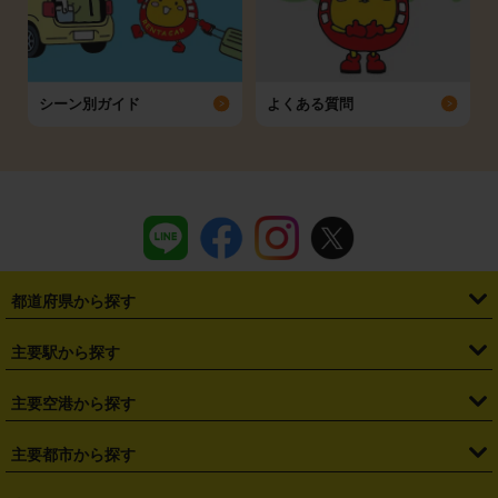
シーン別ガイド
よくある質問
都道府県から探す
・
北海道
・
青森県
・
岩手県
・
宮城県
・
秋田県
・
山形県
主要駅から探す
・
福島県
・
東京都
・
神奈川県
・
埼玉県
・
千葉県
・
茨城県
・
札幌駅
・
仙台駅
・
新宿駅
・
池袋駅
・
渋谷駅
・
東京駅
主要空港から探す
・
栃木県
・
群馬県
・
山梨県
・
愛知県
・
静岡県
・
岐阜県
・
横浜駅
・
川崎駅
・
大宮駅
・
西船橋駅
・
柏駅
・
名古屋駅
・
新千歳空港
・
仙台空港
主要都市から探す
・
長野県
・
新潟県
・
富山県
・
石川県
・
福井県
・
大阪府
・
大阪駅
・
難波駅
・
三宮駅
・
京都駅
・
広島駅
・
博多駅
・
成田空港
・
羽田空港
・
兵庫県
・
京都府
・
滋賀県
・
和歌山県
・
奈良県
・
三重県
・
札幌市
・
仙台市