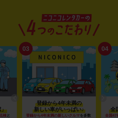
03
04
登録から4年未満の
潔」
新しい車がいっぱい♪
全
点検
と
登録から4年未満の新しいクルマ
を多数
全国47