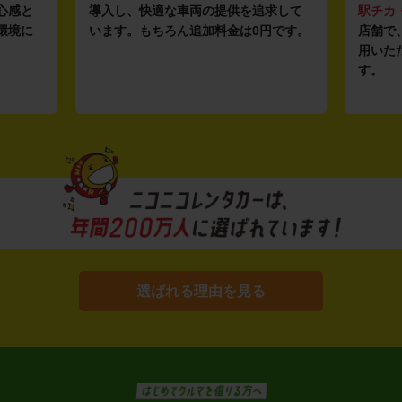
心感と
導入し、快適な車両の提供を追求して
駅チカ
環境に
います。もちろん追加料金は0円です。
店舗で
用いた
す。
選ばれる理由を見る