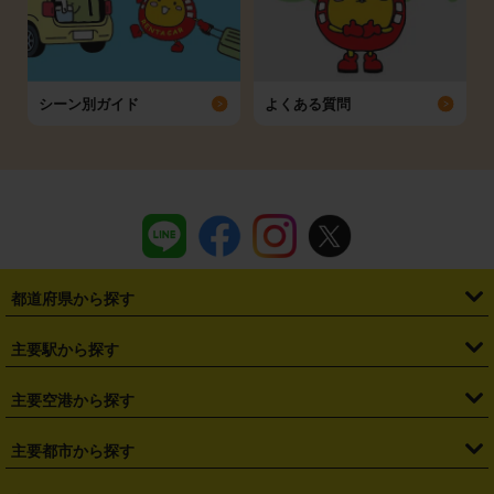
シーン別ガイド
よくある質問
都道府県から探す
・
北海道
・
青森県
・
岩手県
・
宮城県
・
秋田県
・
山形県
主要駅から探す
・
福島県
・
東京都
・
神奈川県
・
埼玉県
・
千葉県
・
茨城県
・
札幌駅
・
仙台駅
・
新宿駅
・
池袋駅
・
渋谷駅
・
東京駅
主要空港から探す
・
栃木県
・
群馬県
・
山梨県
・
愛知県
・
静岡県
・
岐阜県
・
横浜駅
・
川崎駅
・
大宮駅
・
西船橋駅
・
柏駅
・
名古屋駅
・
新千歳空港
・
仙台空港
主要都市から探す
・
長野県
・
新潟県
・
富山県
・
石川県
・
福井県
・
大阪府
・
大阪駅
・
難波駅
・
三宮駅
・
京都駅
・
広島駅
・
博多駅
・
成田空港
・
羽田空港
・
兵庫県
・
京都府
・
滋賀県
・
和歌山県
・
奈良県
・
三重県
・
札幌市
・
仙台市