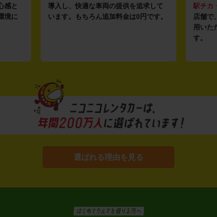
心感と
導入し、快適な車両の提供を追求して
駅チカ
環境に
います。もちろん追加料金は0円です。
店舗で
用いた
す。
選ばれる理由を見る