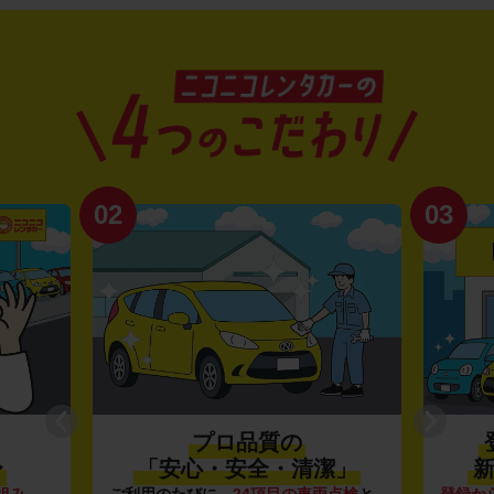
02
03
プロ品質の
〜
「安心・安全・清潔」
新