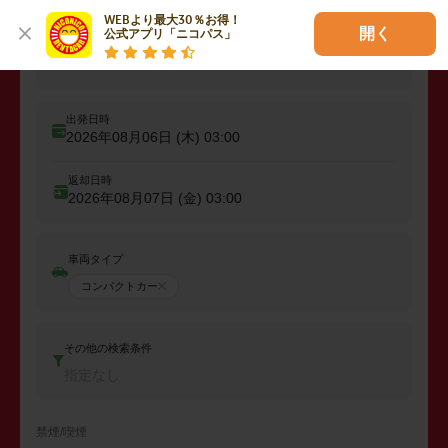
WEBより最大30％お得！

開く
公式アプリ「ニコパス」
出発
出発店舗、エリアを入力
出発日時
2026年08月06日 (木)
03:00
返却日時
2026年08月07日 (金)
03:00
車両タイプ
コンパクトカー
その他の検索条件
指定なし
禁煙/喫煙