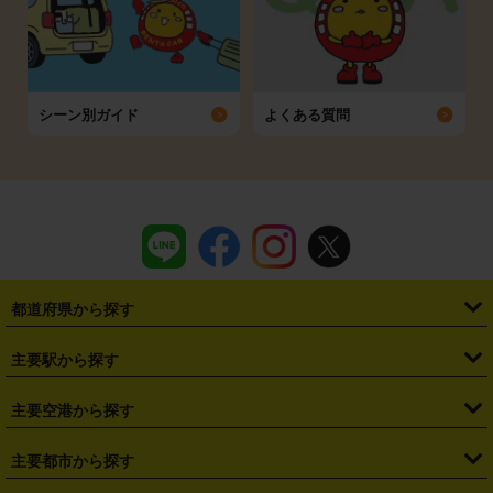
シーン別ガイド
よくある質問
都道府県から探す
・
北海道
・
青森県
・
岩手県
・
宮城県
・
秋田県
・
山形県
主要駅から探す
・
福島県
・
東京都
・
神奈川県
・
埼玉県
・
千葉県
・
茨城県
・
札幌駅
・
仙台駅
・
新宿駅
・
池袋駅
・
渋谷駅
・
東京駅
主要空港から探す
・
栃木県
・
群馬県
・
山梨県
・
愛知県
・
静岡県
・
岐阜県
・
横浜駅
・
川崎駅
・
大宮駅
・
西船橋駅
・
柏駅
・
名古屋駅
・
新千歳空港
・
仙台空港
主要都市から探す
・
長野県
・
新潟県
・
富山県
・
石川県
・
福井県
・
大阪府
・
大阪駅
・
難波駅
・
三宮駅
・
京都駅
・
広島駅
・
博多駅
・
成田空港
・
羽田空港