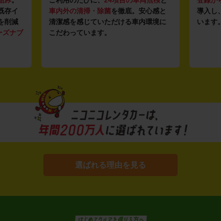
組み
。
ご利用のたびに、
24項目の車両点検
と
登録か
既存イ
車内外の清掃・除菌
を徹底。安心感と
導入し
を削減
清潔感を感じていただける車内環境に
います
ーズナブ
こだわっています。
選ばれる理由を見る