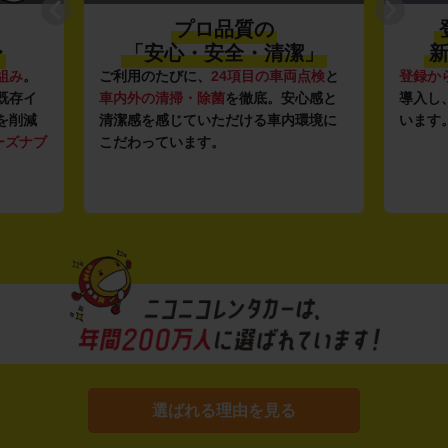
プロ品質の
〜
「安心・安全・清潔」
新
組み
。
ご利用のたびに、
24項目の車両点検
と
登録か
既存イ
車内外の清掃・除菌
を徹底。安心感と
導入し
を削減
清潔感を感じていただける車内環境に
います
ーズナブ
こだわっています。
選ばれる理由を見る