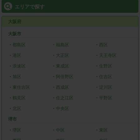
エリアで探す
大阪府
大阪市
・
都島区
・
福島区
・
西区
・
港区
・
大正区
・
天王寺区
・
浪速区
・
東成区
・
生野区
・
旭区
・
阿倍野区
・
住吉区
・
東住吉区
・
西成区
・
淀川区
・
鶴見区
・
住之江区
・
平野区
・
北区
・
中央区
堺市
・
堺区
・
中区
・
東区