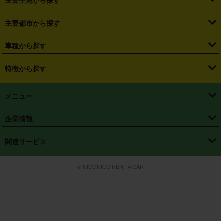
主要空港から探す
・
栃木県
・
群馬県
・
山梨県
・
愛知県
・
静岡県
・
岐阜県
・
横浜駅
・
川崎駅
・
大宮駅
・
西船橋駅
・
柏駅
・
名古屋駅
・
新千歳空港
・
仙台空港
主要都市から探す
・
長野県
・
新潟県
・
富山県
・
石川県
・
福井県
・
大阪府
・
大阪駅
・
難波駅
・
三宮駅
・
京都駅
・
広島駅
・
博多駅
・
成田空港
・
羽田空港
・
兵庫県
・
京都府
・
滋賀県
・
和歌山県
・
奈良県
・
三重県
・
札幌市
・
仙台市
車種から探す
・
熊本駅
・
那覇空港駅
・
中部国際空港セントレア
・
関西国際空港
・
鳥取県
・
島根県
・
岡山県
・
広島県
・
山口県
・
徳島県
・
千葉市
・
さいたま市
・
軽自動車
・
コンパクトカー
・
ステーションワゴン・セダン
特徴から探す
・
大阪国際空港（伊丹空港）
・
神戸空港
・
香川県
・
愛媛県
・
高知県
・
福岡県
・
佐賀県
・
長崎県
・
横浜市
・
川崎市
・
ミニバン・ワンボックス
・
高級ミニバン・ワンボックス
・
SUV
・
岡山空港
・
徳島空港
・
ハイブリッド
・
宅配レンタカー
・
ETCカードレンタル
・
熊本県
・
大分県
・
宮崎県
・
鹿児島県
・
沖縄県
・
相模原市
・
新潟市
メニュー
・
軽トラック・商用バン
・
福岡空港
・
鹿児島空港
・
長期レンタル
・
深夜時間帯レンタル
・
免責補償プラス
・
静岡市
・
浜松市
・
・
トラック・バン
トップページ
・
はじめての方へ
・
ご利用案内
(タウンエースバン、ライトエースバン等)
企業情報
・
那覇空港
・
パーフェクト補償
・
スタッドレスタイヤ
・
直前予約
・
名古屋市
・
京都市
・
・
トラック・バン
ベストレート保証
・
予約から返却まで
・
・
店舗オリジナル
利用シーン別ガイ
(ハイエースバン・キャラバン等)
・
・
ニコパス(アプリ)
会社概要
・
ニュース
・
国際運転免許証
・
フランチャイズ募集
・
営業時間外返却サービス
・
個人情報保護
関連サービス
・
大阪市
・
堺市
ド
・
・
レッカー搬送サービス
カスタマーハラスメントに対する基本方針
・
神戸市
・
岡山市
・
・
車種・料金
カーリースなら「定額ニコノリパック」
・
店舗を探す
・
キャンペーン
© NICONICO RENT A CAR
・
特定商取引法に基づく表記
・
旅行業約款
・
広島市
・
北九州市
・
・
会員特典
超短期カーリースの「ニコリース」
・
選ばれる理由
・
安心・安全への取
り組み
・
福岡市
・
熊本市
・
清潔・快適な車内
・
徹底した車両点検
・
新しいクルマ
空間