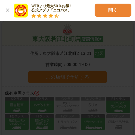
各種サービス
WEBより最大30％お得！

開く
公式アプリ「ニコパス」
東大阪若江北町店
住所：
東大阪市若江北町2-13-21
地図
営業時間：
09:00-19:00
この店舗で予約する
保有車両クラス