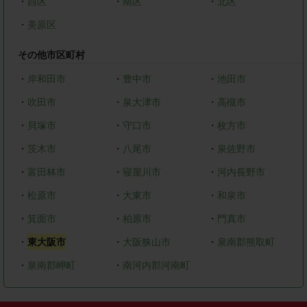
・
西区
・
南区
・
北区
・
美原区
その他市区町村
・
岸和田市
・
豊中市
・
池田市
・
吹田市
・
泉大津市
・
高槻市
・
貝塚市
・
守口市
・
枚方市
・
茨木市
・
八尾市
・
泉佐野市
・
富田林市
・
寝屋川市
・
河内長野市
・
松原市
・
大東市
・
和泉市
・
箕面市
・
柏原市
・
門真市
・
東大阪市
・
大阪狭山市
・
泉南郡熊取町
・
泉南郡岬町
・
南河内郡河南町