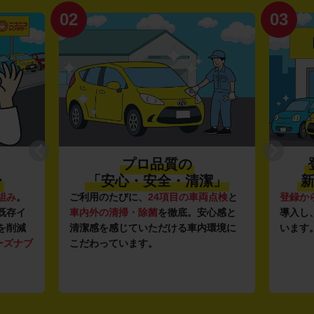
02
03
プロ品質の
〜
「安心・安全・清潔」
新
組み
。
ご利用のたびに、
24項目の車両点検
と
登録か
既存イ
車内外の清掃・除菌
を徹底。安心感と
導入し
を削減
清潔感を感じていただける車内環境に
います
ーズナブ
こだわっています。