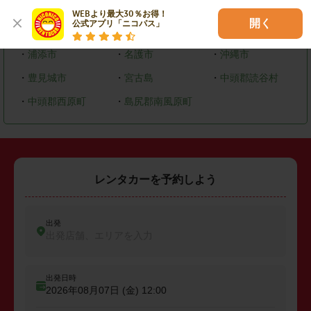
WEBより最大30％お得！

開く
公式アプリ「ニコパス」
・
那覇市
・
宜野湾市
・
石垣島
・
浦添市
・
名護市
・
沖縄市
・
豊見城市
・
宮古島
・
中頭郡読谷村
・
中頭郡西原町
・
島尻郡南風原町
レンタカーを予約しよう
出発
出発店舗、エリアを入力
出発日時
2026年08月07日 (金)
12:00