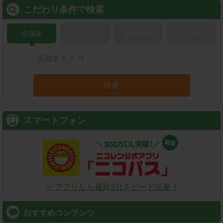
こだわり条件で検索
店舗名
駅名
新幹線名
空港名
検索
スマートフォン
⇒ アプリなら最短3分スピード出発！
おすすめコンテンツ