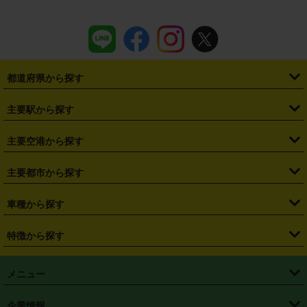
都道府県から探す
・
北海道
・
青森県
・
岩手県
・
宮城県
・
秋田県
・
山形県
主要駅から探す
・
福島県
・
東京都
・
神奈川県
・
埼玉県
・
千葉県
・
茨城県
・
札幌駅
・
仙台駅
・
新宿駅
・
池袋駅
・
渋谷駅
・
東京駅
主要空港から探す
・
栃木県
・
群馬県
・
山梨県
・
愛知県
・
静岡県
・
岐阜県
・
横浜駅
・
川崎駅
・
大宮駅
・
西船橋駅
・
柏駅
・
名古屋駅
・
新千歳空港
・
仙台空港
主要都市から探す
・
長野県
・
新潟県
・
富山県
・
石川県
・
福井県
・
大阪府
・
大阪駅
・
難波駅
・
三宮駅
・
京都駅
・
広島駅
・
博多駅
・
成田空港
・
羽田空港
・
兵庫県
・
京都府
・
滋賀県
・
和歌山県
・
奈良県
・
三重県
・
札幌市
・
仙台市
車種から探す
・
熊本駅
・
那覇空港駅
・
中部国際空港セントレア
・
関西国際空港
・
鳥取県
・
島根県
・
岡山県
・
広島県
・
山口県
・
徳島県
・
千葉市
・
さいたま市
・
軽自動車
・
コンパクトカー
・
ステーションワゴン・セダン
特徴から探す
・
大阪国際空港（伊丹空港）
・
神戸空港
・
香川県
・
愛媛県
・
高知県
・
福岡県
・
佐賀県
・
長崎県
・
横浜市
・
川崎市
・
ミニバン・ワンボックス
・
高級ミニバン・ワンボックス
・
SUV
・
岡山空港
・
徳島空港
・
ハイブリッド
・
宅配レンタカー
・
ETCカードレンタル
・
熊本県
・
大分県
・
宮崎県
・
鹿児島県
・
沖縄県
・
相模原市
・
新潟市
メニュー
・
軽トラック・商用バン
・
福岡空港
・
鹿児島空港
・
長期レンタル
・
深夜時間帯レンタル
・
免責補償プラス
・
静岡市
・
浜松市
・
・
トラック・バン
トップページ
・
はじめての方へ
・
ご利用案内
(タウンエースバン、ライトエースバン等)
企業情報
・
那覇空港