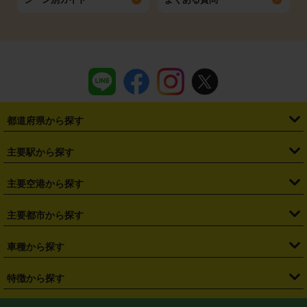
都道府県から探す
・
北海道
・
青森県
・
岩手県
・
宮城県
・
秋田県
・
山形県
主要駅から探す
・
福島県
・
東京都
・
神奈川県
・
埼玉県
・
千葉県
・
茨城県
・
札幌駅
・
仙台駅
・
新宿駅
・
池袋駅
・
渋谷駅
・
東京駅
主要空港から探す
・
栃木県
・
群馬県
・
山梨県
・
愛知県
・
静岡県
・
岐阜県
・
横浜駅
・
川崎駅
・
大宮駅
・
西船橋駅
・
柏駅
・
名古屋駅
・
新千歳空港
・
仙台空港
主要都市から探す
・
長野県
・
新潟県
・
富山県
・
石川県
・
福井県
・
大阪府
・
大阪駅
・
難波駅
・
三宮駅
・
京都駅
・
広島駅
・
博多駅
・
成田空港
・
羽田空港
・
兵庫県
・
京都府
・
滋賀県
・
和歌山県
・
奈良県
・
三重県
・
札幌市
・
仙台市
車種から探す
・
熊本駅
・
那覇空港駅
・
中部国際空港セントレア
・
関西国際空港
・
鳥取県
・
島根県
・
岡山県
・
広島県
・
山口県
・
徳島県
・
千葉市
・
さいたま市
・
軽自動車
・
コンパクトカー
・
ステーションワゴン・セダン
特徴から探す
・
大阪国際空港（伊丹空港）
・
神戸空港
・
香川県
・
愛媛県
・
高知県
・
福岡県
・
佐賀県
・
長崎県
・
横浜市
・
川崎市
・
ミニバン・ワンボックス
・
高級ミニバン・ワンボックス
・
SUV
・
岡山空港
・
徳島空港
・
ハイブリッド
・
宅配レンタカー
・
ETCカードレンタル