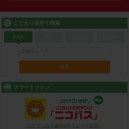
こだわり条件で検索
店舗名
駅名
新幹線名
空港名
検索
スマートフォン
⇒ アプリなら最短3分スピード出発！