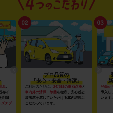
02
03
プロ品質の
〜
「安心・安全・清潔」
新
組み
。
ご利用のたびに、
24項目の車両点検
と
登録か
既存イ
車内外の清掃・除菌
を徹底。安心感と
導入し
を削減
清潔感を感じていただける車内環境に
います
ーズナブ
こだわっています。