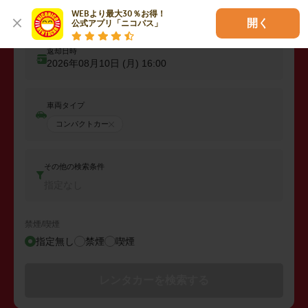
出発日時
WEBより最大30％お得！

2026年08月09日 (日)
16:00
開く
公式アプリ「ニコパス」
返却日時
2026年08月10日 (月)
16:00
車両タイプ
コンパクトカー
その他の検索条件
指定なし
禁煙/喫煙
指定無し
禁煙
喫煙
レンタカーを検索する