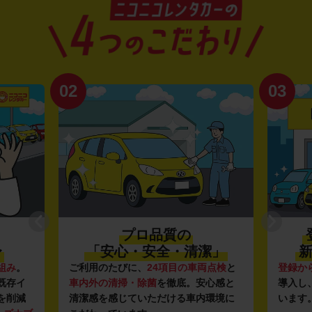
02
03
プロ品質の
〜
「安心・安全・清潔」
新
組み
。
ご利用のたびに、
24項目の車両点検
と
登録か
既存イ
車内外の清掃・除菌
を徹底。安心感と
導入し
を削減
清潔感を感じていただける車内環境に
います