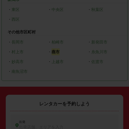
・
東区
・
中央区
・
秋葉区
・
西区
その他市区町村
・
長岡市
・
柏崎市
・
新発田市
・
村上市
・
燕市
・
糸魚川市
・
妙高市
・
上越市
・
佐渡市
・
南魚沼市
レンタカーを予約しよう
出発
出発店舗、エリアを入力