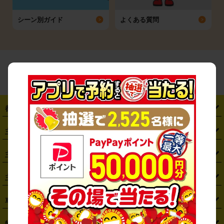
シーン別ガイド
よくある質問
都道府県から探す
・
北海道
・
青森県
・
岩手県
・
宮城県
・
秋田県
・
山形県
主要駅から探す
・
福島県
・
東京都
・
神奈川県
・
埼玉県
・
千葉県
・
茨城県
・
札幌駅
・
仙台駅
・
新宿駅
・
池袋駅
・
渋谷駅
・
東京駅
主要空港から探す
・
栃木県
・
群馬県
・
山梨県
・
愛知県
・
静岡県
・
岐阜県
・
横浜駅
・
川崎駅
・
大宮駅
・
西船橋駅
・
柏駅
・
名古屋駅
・
新千歳空港
・
仙台空港
主要都市から探す
・
長野県
・
新潟県
・
富山県
・
石川県
・
福井県
・
大阪府
・
大阪駅
・
難波駅
・
三宮駅
・
京都駅
・
広島駅
・
博多駅
・
成田空港
・
羽田空港
・
兵庫県
・
京都府
・
滋賀県
・
和歌山県
・
奈良県
・
三重県
・
札幌市
・
仙台市
車種から探す
・
熊本駅
・
那覇空港駅
・
中部国際空港セントレア
・
関西国際空港
・
鳥取県
・
島根県
・
岡山県
・
広島県
・
山口県
・
徳島県
・
千葉市
・
さいたま市
・
軽自動車
・
コンパクトカー
・
ステーションワゴン・セダン
特徴から探す
・
大阪国際空港（伊丹空港）
・
神戸空港