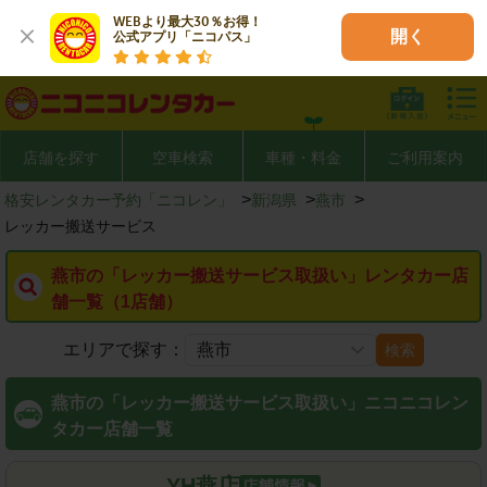
WEBより最大30％お得！

開く
公式アプリ「ニコパス」
店舗を探す
空車検索
車種・料金
ご利用案内
>
>
>
格安レンタカー予約「ニコレン」
新潟県
燕市
レッカー搬送サービス
燕市の「レッカー搬送サービス取扱い」レンタカー店
舗一覧（1店舗）
エリアで探す：
検索
燕市の「レッカー搬送サービス取扱い」ニコニコレン
タカー店舗一覧
YH燕店