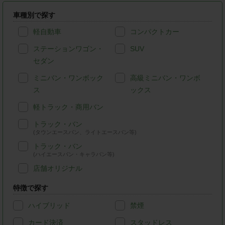
車種別で探す
軽自動車
コンパクトカー
ステーションワゴン・
SUV
セダン
ミニバン・ワンボック
高級ミニバン・ワンボ
ス
ックス
軽トラック・商用バン
トラック・バン
(タウンエースバン、ライトエースバン等)
トラック・バン
(ハイエースバン・キャラバン等)
店舗オリジナル
特徴で探す
ハイブリッド
禁煙
カード決済
スタッドレス