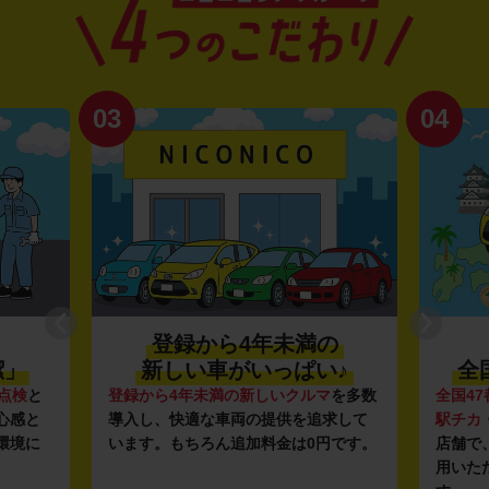
03
04
登録から4年未満の
潔」
新しい車がいっぱい♪
全
点検
と
登録から4年未満の新しいクルマ
を多数
全国47
心感と
導入し、快適な車両の提供を追求して
駅チカ
環境に
います。もちろん追加料金は0円です。
店舗で
用いた