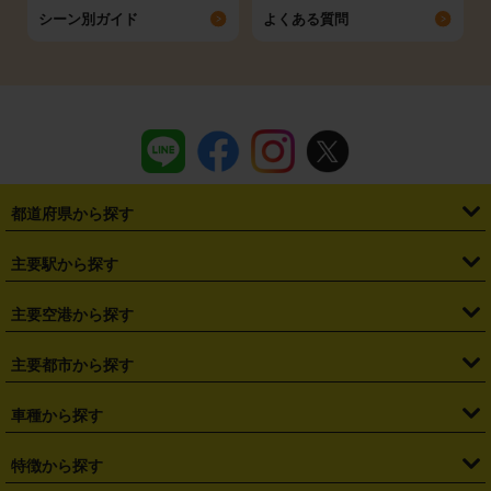
シーン別ガイド
よくある質問
都道府県から探す
・
北海道
・
青森県
・
岩手県
・
宮城県
・
秋田県
・
山形県
主要駅から探す
・
福島県
・
東京都
・
神奈川県
・
埼玉県
・
千葉県
・
茨城県
・
札幌駅
・
仙台駅
・
新宿駅
・
池袋駅
・
渋谷駅
・
東京駅
主要空港から探す
・
栃木県
・
群馬県
・
山梨県
・
愛知県
・
静岡県
・
岐阜県
・
横浜駅
・
川崎駅
・
大宮駅
・
西船橋駅
・
柏駅
・
名古屋駅
・
新千歳空港
・
仙台空港
主要都市から探す
・
長野県
・
新潟県
・
富山県
・
石川県
・
福井県
・
大阪府
・
大阪駅
・
難波駅
・
三宮駅
・
京都駅
・
広島駅
・
博多駅
・
成田空港
・
羽田空港
・
兵庫県
・
京都府
・
滋賀県
・
和歌山県
・
奈良県
・
三重県
・
札幌市
・
仙台市
車種から探す
・
熊本駅
・
那覇空港駅
・
中部国際空港セントレア
・
関西国際空港
・
鳥取県
・
島根県
・
岡山県
・
広島県
・
山口県
・
徳島県
・
千葉市
・
さいたま市
・
軽自動車
・
コンパクトカー
・
ステーションワゴン・セダン
特徴から探す
・
大阪国際空港（伊丹空港）
・
神戸空港
・
香川県
・
愛媛県
・
高知県
・
福岡県
・
佐賀県
・
長崎県
・
横浜市
・
川崎市