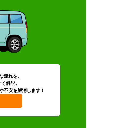
な流れを、
すく解説。
や不安を解消します！