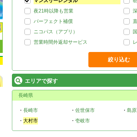
マンスリーレンタル
夜21時以降も営業
パーフェクト補償
ニコパス（アプリ）
営業時間外返却サービス
絞り込む
エリアで探す
長崎県
・
長崎市
・
佐世保市
・
島原
・
大村市
・
壱岐市