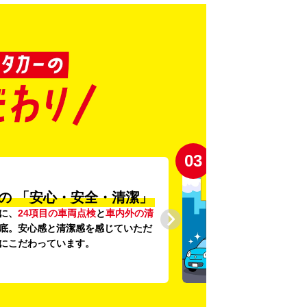
03
の
「安心・安全・清潔」
に、
24項目の車両点検
と
車内外の清
底。安心感と清潔感を感じていただ
にこだわっています。