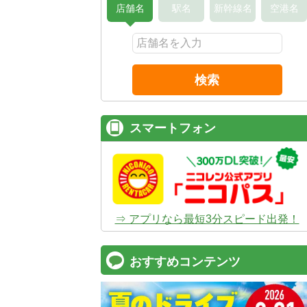
店舗名
駅名
新幹線名
空港名
検索
スマートフォン
⇒ アプリなら最短3分スピード出発！
おすすめコンテンツ