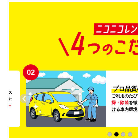
02
円〜
プロ品質
リンス
ご利用のたび
ること
掃・除菌
を徹
う
リー
ける車内環境