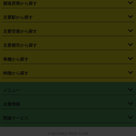
都道府県から探す
・
北海道
・
青森県
・
岩手県
・
宮城県
・
秋田県
・
山形県
主要駅から探す
・
福島県
・
東京都
・
神奈川県
・
埼玉県
・
千葉県
・
茨城県
・
札幌駅
・
仙台駅
・
新宿駅
・
池袋駅
・
渋谷駅
・
東京駅
主要空港から探す
・
栃木県
・
群馬県
・
山梨県
・
愛知県
・
静岡県
・
岐阜県
・
横浜駅
・
川崎駅
・
大宮駅
・
西船橋駅
・
柏駅
・
名古屋駅
・
新千歳空港
・
仙台空港
主要都市から探す
・
長野県
・
新潟県
・
富山県
・
石川県
・
福井県
・
大阪府
・
大阪駅
・
難波駅
・
三宮駅
・
京都駅
・
広島駅
・
博多駅
・
成田空港
・
羽田空港
・
兵庫県
・
京都府
・
滋賀県
・
和歌山県
・
奈良県
・
三重県
・
札幌市
・
仙台市
車種から探す
・
熊本駅
・
那覇空港駅
・
中部国際空港セントレア
・
関西国際空港
・
鳥取県
・
島根県
・
岡山県
・
広島県
・
山口県
・
徳島県
・
千葉市
・
さいたま市
・
軽自動車
・
コンパクトカー
・
ステーションワゴン・セダン
特徴から探す
・
大阪国際空港（伊丹空港）
・
神戸空港
・
香川県
・
愛媛県
・
高知県
・
福岡県
・
佐賀県
・
長崎県
・
横浜市
・
川崎市
・
ミニバン・ワンボックス
・
高級ミニバン・ワンボックス
・
SUV
・
岡山空港
・
徳島空港
・
ハイブリッド
・
宅配レンタカー
・
ETCカードレンタル
・
熊本県
・
大分県
・
宮崎県
・
鹿児島県
・
沖縄県
・
相模原市
・
新潟市
メニュー
・
軽トラック・商用バン
・
福岡空港
・
鹿児島空港
・
長期レンタル
・
深夜時間帯レンタル
・
免責補償プラス
・
静岡市
・
浜松市
・
・
トラック・バン
トップページ
・
はじめての方へ
・
ご利用案内
(タウンエースバン、ライトエースバン等)
企業情報
・
那覇空港
・
パーフェクト補償
・
スタッドレスタイヤ
・
直前予約
・
名古屋市
・
京都市
・
・
トラック・バン
ベストレート保証
・
予約から返却まで
・
・
店舗オリジナル
利用シーン別ガイ
(ハイエースバン・キャラバン等)
・
・
ニコパス(アプリ)
会社概要
・
ニュース
・
国際運転免許証
・
フランチャイズ募集
・
営業時間外返却サービス
・
個人情報保護
関連サービス
・
大阪市
・
堺市
ド
・
・
レッカー搬送サービス
カスタマーハラスメントに対する基本方針
・
神戸市
・
岡山市
・
・
車種・料金
カーリースなら「定額ニコノリパック」
・
店舗を探す
・
キャンペーン
© NICONICO RENT A CAR
・
特定商取引法に基づく表記
・
旅行業約款