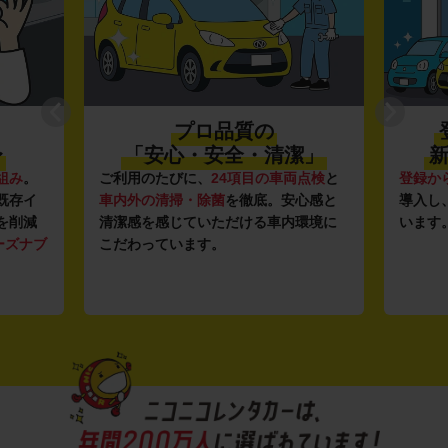
プロ品質の
〜
「安心・安全・清潔」
新
組み
。
ご利用のたびに、
24項目の車両点検
と
登録か
既存イ
車内外の清掃・除菌
を徹底。安心感と
導入し
を削減
清潔感を感じていただける車内環境に
います
ーズナブ
こだわっています。