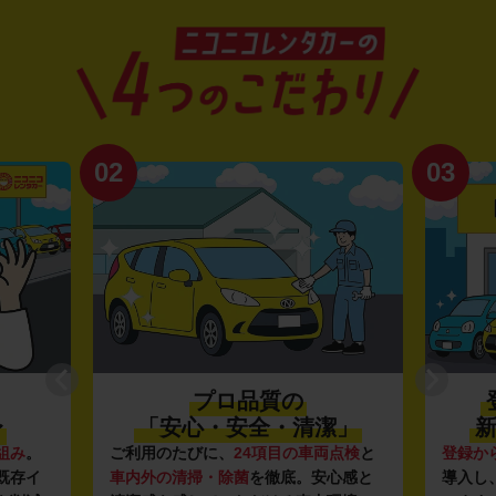
02
03
プロ品質の
〜
「安心・安全・清潔」
新
組み
。
ご利用のたびに、
24項目の車両点検
と
登録か
既存イ
車内外の清掃・除菌
を徹底。安心感と
導入し