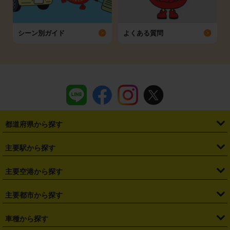
シーン別ガイド
よくある質問
都道府県から探す
・
北海道
・
青森県
・
岩手県
・
宮城県
・
秋田県
・
山形県
主要駅から探す
・
福島県
・
東京都
・
神奈川県
・
埼玉県
・
千葉県
・
茨城県
・
札幌駅
・
仙台駅
・
新宿駅
・
池袋駅
・
渋谷駅
・
東京駅
主要空港から探す
・
栃木県
・
群馬県
・
山梨県
・
愛知県
・
静岡県
・
岐阜県
・
横浜駅
・
川崎駅
・
大宮駅
・
西船橋駅
・
柏駅
・
名古屋駅
・
新千歳空港
・
仙台空港
主要都市から探す
・
長野県
・
新潟県
・
富山県
・
石川県
・
福井県
・
大阪府
・
大阪駅
・
難波駅
・
三宮駅
・
京都駅
・
広島駅
・
博多駅
・
成田空港
・
羽田空港
・
兵庫県
・
京都府
・
滋賀県
・
和歌山県
・
奈良県
・
三重県
・
札幌市
・
仙台市
車種から探す
・
熊本駅
・
那覇空港駅
・
中部国際空港セントレア
・
関西国際空港
・
鳥取県
・
島根県
・
岡山県
・
広島県
・
山口県
・
徳島県