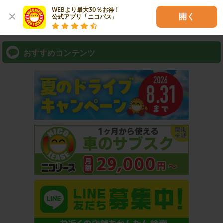
WEBより最大30％お得！

開く
公式アプリ「ニコパス」
⇒ アプリなら最短3分スピード出発！
おすすめコンテンツ