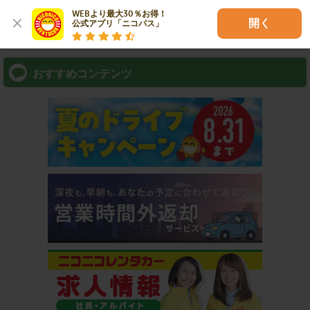
WEBより最大30％お得！

開く
公式アプリ「ニコパス」
⇒ アプリなら最短3分スピード出発！
おすすめコンテンツ