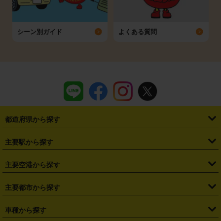
シーン別ガイド
よくある質問
都道府県から探す
・
北海道
・
青森県
・
岩手県
・
宮城県
・
秋田県
・
山形県
主要駅から探す
・
福島県
・
東京都
・
神奈川県
・
埼玉県
・
千葉県
・
茨城県
・
札幌駅
・
仙台駅
・
新宿駅
・
池袋駅
・
渋谷駅
・
東京駅
主要空港から探す
・
栃木県
・
群馬県
・
山梨県
・
愛知県
・
静岡県
・
岐阜県
・
横浜駅
・
川崎駅
・
大宮駅
・
西船橋駅
・
柏駅
・
名古屋駅
・
新千歳空港
・
仙台空港
主要都市から探す
・
長野県
・
新潟県
・
富山県
・
石川県
・
福井県
・
大阪府
・
大阪駅
・
難波駅
・
三宮駅
・
京都駅
・
広島駅
・
博多駅
・
成田空港
・
羽田空港
・
兵庫県
・
京都府
・
滋賀県
・
和歌山県
・
奈良県
・
三重県
・
札幌市
・
仙台市
車種から探す
・
熊本駅
・
那覇空港駅
・
中部国際空港セントレア
・
関西国際空港
・
鳥取県
・
島根県
・
岡山県
・
広島県
・
山口県
・
徳島県