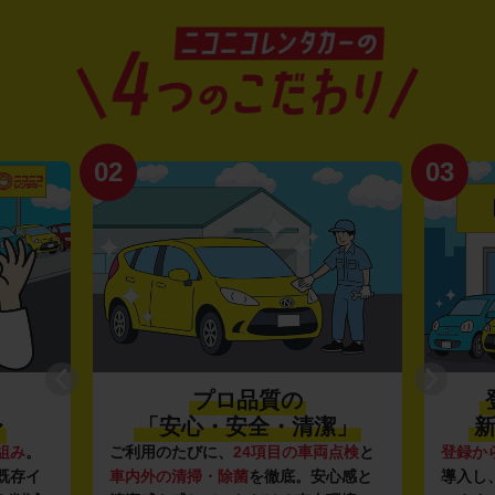
02
03
プロ品質の
〜
「安心・安全・清潔」
新
組み
。
ご利用のたびに、
24項目の車両点検
と
登録か
既存イ
車内外の清掃・除菌
を徹底。安心感と
導入し