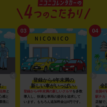
03
04
登録から4年未満の
潔」
新しい車がいっぱい♪
全
点検
と
登録から4年未満の新しいクルマ
を多数
全国47
心感と
導入し、快適な車両の提供を追求して
駅チカ
環境に
います。もちろん追加料金は0円です。
店舗で
用いた