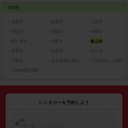
長野県
・
長野市
・
松本市
・
上田市
・
岡谷市
・
須坂市
・
伊那市
・
駒ヶ根市
・
大町市
・
飯山市
・
茅野市
・
塩尻市
・
佐久市
・
千曲市
・
北安曇郡白馬村
・
下高井郡山ノ内町
・
上水内郡信濃町
レンタカーを予約しよう
出発
出発店舗、エリアを入力