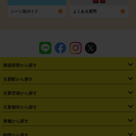
シーン別ガイド
よくある質問
都道府県から探す
・
北海道
・
青森県
・
岩手県
・
宮城県
・
秋田県
・
山形県
主要駅から探す
・
福島県
・
東京都
・
神奈川県
・
埼玉県
・
千葉県
・
茨城県
・
札幌駅
・
仙台駅
・
新宿駅
・
池袋駅
・
渋谷駅
・
東京駅
主要空港から探す
・
栃木県
・
群馬県
・
山梨県
・
愛知県
・
静岡県
・
岐阜県
・
横浜駅
・
川崎駅
・
大宮駅
・
西船橋駅
・
柏駅
・
名古屋駅
・
新千歳空港
・
仙台空港
主要都市から探す
・
長野県
・
新潟県
・
富山県
・
石川県
・
福井県
・
大阪府
・
大阪駅
・
難波駅
・
三宮駅
・
京都駅
・
広島駅
・
博多駅
・
成田空港
・
羽田空港
・
兵庫県
・
京都府
・
滋賀県
・
和歌山県
・
奈良県
・
三重県
・
札幌市
・
仙台市
車種から探す
・
熊本駅
・
那覇空港駅
・
中部国際空港セントレア
・
関西国際空港
・
鳥取県
・
島根県
・
岡山県
・
広島県
・
山口県
・
徳島県
・
千葉市
・
さいたま市
・
軽自動車
・
コンパクトカー
・
ステーションワゴン・セダン
特徴から探す
・
大阪国際空港（伊丹空港）
・
神戸空港