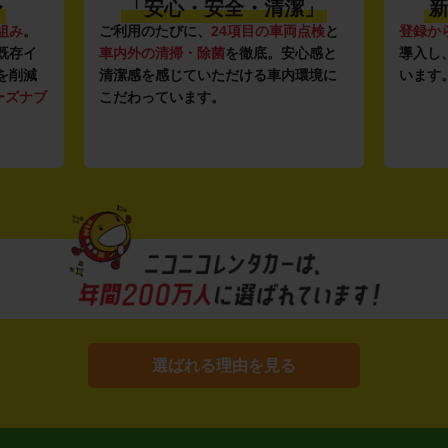
〜
「安心・安全・清潔」
新
組み
。
ご利用のたびに、
24項目の車両点検
と
登録か
既存イ
車内外の清掃・除菌
を徹底。安心感と
導入し
を削減
清潔感を感じていただける車内環境に
います
ーズナブ
こだわっています。
選ばれる理由を見る