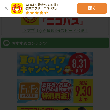
WEBより最大30％お得！

開く
公式アプリ「ニコパス」
⇒ アプリなら最短3分スピード出発！
おすすめコンテンツ