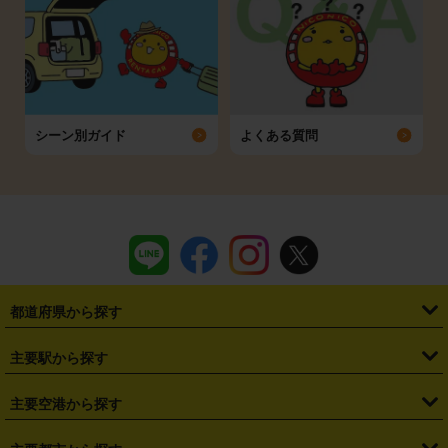
シーン別ガイド
よくある質問
都道府県から探す
・
北海道
・
青森県
・
岩手県
・
宮城県
・
秋田県
・
山形県
主要駅から探す
・
福島県
・
東京都
・
神奈川県
・
埼玉県
・
千葉県
・
茨城県
・
札幌駅
・
仙台駅
・
新宿駅
・
池袋駅
・
渋谷駅
・
東京駅
主要空港から探す
・
栃木県
・
群馬県
・
山梨県
・
愛知県
・
静岡県
・
岐阜県
・
横浜駅
・
川崎駅
・
大宮駅
・
西船橋駅
・
柏駅
・
名古屋駅
・
新千歳空港
・
仙台空港