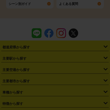
シーン別ガイド
よくある質問
都道府県から探す
・
北海道
・
青森県
・
岩手県
・
宮城県
・
秋田県
・
山形県
主要駅から探す
・
福島県
・
東京都
・
神奈川県
・
埼玉県
・
千葉県
・
茨城県
・
札幌駅
・
仙台駅
・
新宿駅
・
池袋駅
・
渋谷駅
・
東京駅
主要空港から探す
・
栃木県
・
群馬県
・
山梨県
・
愛知県
・
静岡県
・
岐阜県
・
横浜駅
・
川崎駅
・
大宮駅
・
西船橋駅
・
柏駅
・
名古屋駅
・
新千歳空港
・
仙台空港
主要都市から探す
・
長野県
・
新潟県
・
富山県
・
石川県
・
福井県
・
大阪府
・
大阪駅
・
難波駅
・
三宮駅
・
京都駅
・
広島駅
・
博多駅
・
成田空港
・
羽田空港
・
兵庫県
・
京都府
・
滋賀県
・
和歌山県
・
奈良県
・
三重県
・
札幌市
・
仙台市
車種から探す
・
熊本駅
・
那覇空港駅
・
中部国際空港セントレア
・
関西国際空港
・
鳥取県
・
島根県
・
岡山県
・
広島県
・
山口県
・
徳島県
・
千葉市
・
さいたま市
・
軽自動車
・
コンパクトカー
・
ステーションワゴン・セダン
特徴から探す
・
大阪国際空港（伊丹空港）
・
神戸空港
・
香川県
・
愛媛県
・
高知県
・
福岡県
・
佐賀県
・
長崎県
・
横浜市
・
川崎市
・
ミニバン・ワンボックス
・
高級ミニバン・ワンボックス
・
SUV