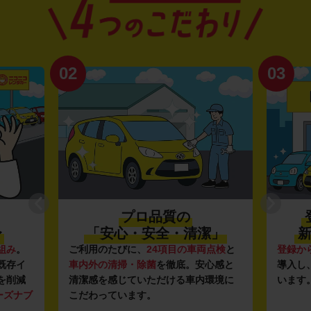
02
03
プロ品質の
〜
「安心・安全・清潔」
新
組み
。
ご利用のたびに、
24項目の車両点検
と
登録か
既存イ
車内外の清掃・除菌
を徹底。安心感と
導入し
を削減
清潔感を感じていただける車内環境に
います
ーズナブ
こだわっています。