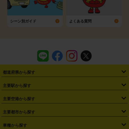
シーン別ガイド
よくある質問
都道府県から探す
・
北海道
・
青森県
・
岩手県
・
宮城県
・
秋田県
・
山形県
主要駅から探す
・
福島県
・
東京都
・
神奈川県
・
埼玉県
・
千葉県
・
茨城県
・
札幌駅
・
仙台駅
・
新宿駅
・
池袋駅
・
渋谷駅
・
東京駅
主要空港から探す
・
栃木県
・
群馬県
・
山梨県
・
愛知県
・
静岡県
・
岐阜県
・
横浜駅
・
川崎駅
・
大宮駅
・
西船橋駅
・
柏駅
・
名古屋駅
・
新千歳空港
・
仙台空港
主要都市から探す
・
長野県
・
新潟県
・
富山県
・
石川県
・
福井県
・
大阪府
・
大阪駅
・
難波駅
・
三宮駅
・
京都駅
・
広島駅
・
博多駅
・
成田空港
・
羽田空港
・
兵庫県
・
京都府
・
滋賀県
・
和歌山県
・
奈良県
・
三重県
・
札幌市
・
仙台市
車種から探す
・
熊本駅
・
那覇空港駅
・
中部国際空港セントレア
・
関西国際空港