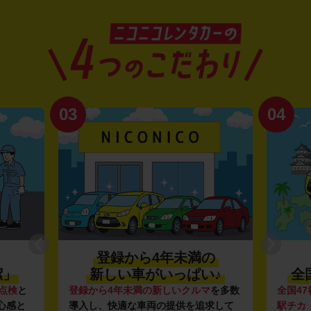
03
04
登録から4年未満の
潔」
新しい車がいっぱい♪
全
点検
と
登録から4年未満の新しいクルマ
を多数
全国47
心感と
導入し、快適な車両の提供を追求して
駅チカ