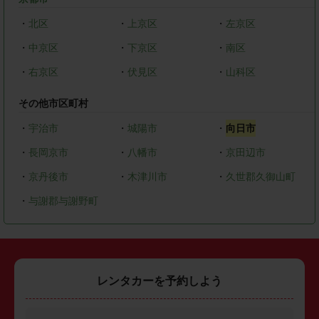
・
北区
・
上京区
・
左京区
・
中京区
・
下京区
・
南区
・
右京区
・
伏見区
・
山科区
その他市区町村
・
宇治市
・
城陽市
・
向日市
・
長岡京市
・
八幡市
・
京田辺市
・
京丹後市
・
木津川市
・
久世郡久御山町
・
与謝郡与謝野町
レンタカーを予約しよう