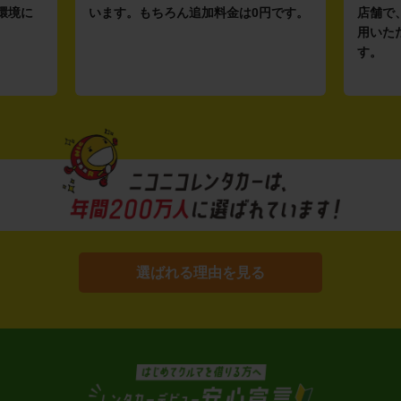
環境に
います。もちろん追加料金は0円です。
店舗で
用いた
す。
選ばれる理由を見る