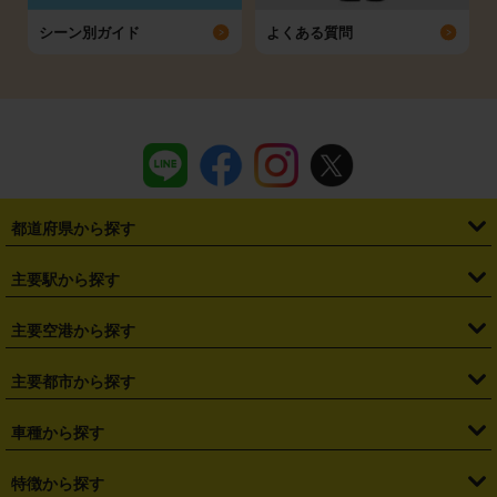
シーン別ガイド
よくある質問
都道府県から探す
・
北海道
・
青森県
・
岩手県
・
宮城県
・
秋田県
・
山形県
主要駅から探す
・
福島県
・
東京都
・
神奈川県
・
埼玉県
・
千葉県
・
茨城県
・
札幌駅
・
仙台駅
・
新宿駅
・
池袋駅
・
渋谷駅
・
東京駅
主要空港から探す
・
栃木県
・
群馬県
・
山梨県
・
愛知県
・
静岡県
・
岐阜県
・
横浜駅
・
川崎駅
・
大宮駅
・
西船橋駅
・
柏駅
・
名古屋駅
・
新千歳空港
・
仙台空港
主要都市から探す
・
長野県
・
新潟県
・
富山県
・
石川県
・
福井県
・
大阪府
・
大阪駅
・
難波駅
・
三宮駅
・
京都駅
・
広島駅
・
博多駅
・
成田空港
・
羽田空港
・
兵庫県
・
京都府
・
滋賀県
・
和歌山県
・
奈良県
・
三重県
・
札幌市
・
仙台市
車種から探す
・
熊本駅
・
那覇空港駅
・
中部国際空港セントレア
・
関西国際空港
・
鳥取県
・
島根県
・
岡山県
・
広島県
・
山口県
・
徳島県
・
千葉市
・
さいたま市
・
軽自動車
・
コンパクトカー
・
ステーションワゴン・セダン
特徴から探す
・
大阪国際空港（伊丹空港）
・
神戸空港
・
香川県
・
愛媛県
・
高知県
・
福岡県
・
佐賀県
・
長崎県