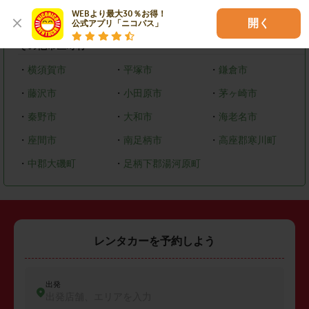
WEBより最大30％お得！

・
緑区
・
中央区
・
南区
開く
公式アプリ「ニコパス」
その他市区町村
・
横須賀市
・
平塚市
・
鎌倉市
・
藤沢市
・
小田原市
・
茅ヶ崎市
・
秦野市
・
大和市
・
海老名市
・
座間市
・
南足柄市
・
高座郡寒川町
・
中郡大磯町
・
足柄下郡湯河原町
レンタカーを予約しよう
出発
出発店舗、エリアを入力