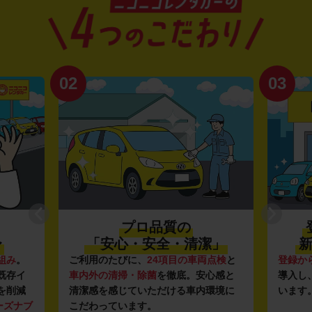
02
03
プロ品質の
〜
「安心・安全・清潔」
新
組み
。
ご利用のたびに、
24項目の車両点検
と
登録か
既存イ
車内外の清掃・除菌
を徹底。安心感と
導入し
を削減
清潔感を感じていただける車内環境に
います
ーズナブ
こだわっています。