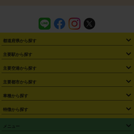
都道府県から探す
・
北海道
・
青森県
・
岩手県
・
宮城県
・
秋田県
・
山形県
主要駅から探す
・
福島県
・
東京都
・
神奈川県
・
埼玉県
・
千葉県
・
茨城県
・
札幌駅
・
仙台駅
・
新宿駅
・
池袋駅
・
渋谷駅
・
東京駅
主要空港から探す
・
栃木県
・
群馬県
・
山梨県
・
愛知県
・
静岡県
・
岐阜県
・
横浜駅
・
川崎駅
・
大宮駅
・
西船橋駅
・
柏駅
・
名古屋駅
・
新千歳空港
・
仙台空港
主要都市から探す
・
長野県
・
新潟県
・
富山県
・
石川県
・
福井県
・
大阪府
・
大阪駅
・
難波駅
・
三宮駅
・
京都駅
・
広島駅
・
博多駅
・
成田空港
・
羽田空港
・
兵庫県
・
京都府
・
滋賀県
・
和歌山県
・
奈良県
・
三重県
・
札幌市
・
仙台市
車種から探す
・
熊本駅
・
那覇空港駅
・
中部国際空港セントレア
・
関西国際空港
・
鳥取県
・
島根県
・
岡山県
・
広島県
・
山口県
・
徳島県
・
千葉市
・
さいたま市
・
軽自動車
・
コンパクトカー
・
ステーションワゴン・セダン
特徴から探す
・
大阪国際空港（伊丹空港）
・
神戸空港
・
香川県
・
愛媛県
・
高知県
・
福岡県
・
佐賀県
・
長崎県
・
横浜市
・
川崎市
・
ミニバン・ワンボックス
・
高級ミニバン・ワンボックス
・
SUV
・
岡山空港
・
徳島空港
・
ハイブリッド
・
宅配レンタカー
・
ETCカードレンタル
・
熊本県
・
大分県
・
宮崎県
・
鹿児島県
・
沖縄県
・
相模原市
・
新潟市
メニュー
・
軽トラック・商用バン
・
福岡空港
・
鹿児島空港
・
長期レンタル
・
深夜時間帯レンタル
・
免責補償プラス
・
静岡市
・
浜松市