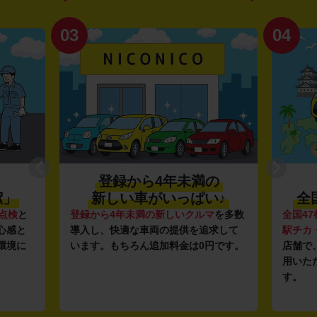
03
04
登録から4年未満の
潔」
新しい車がいっぱい♪
全
点検
と
登録から4年未満の新しいクルマ
を多数
全国47
心感と
導入し、快適な車両の提供を追求して
駅チカ
環境に
います。もちろん追加料金は0円です。
店舗で
用いた
す。