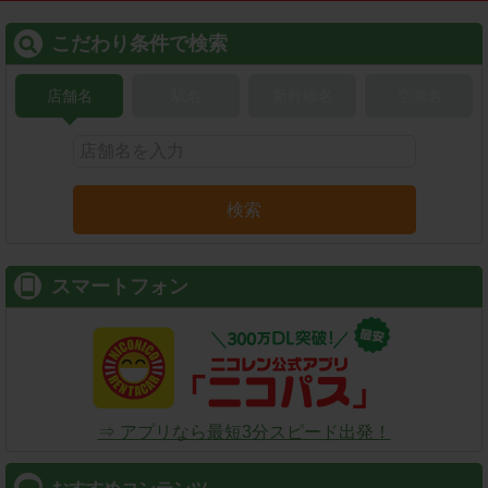
こだわり条件で検索
店舗名
駅名
新幹線名
空港名
検索
スマートフォン
⇒ アプリなら最短3分スピード出発！