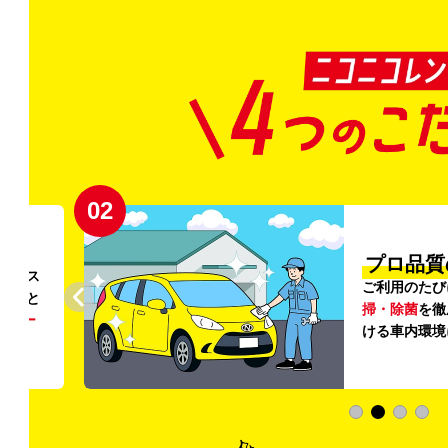
02
円〜
プロ品質
リンス
ご利用のたび
ること
掃・除菌
を徹
う
リー
ける車内環境