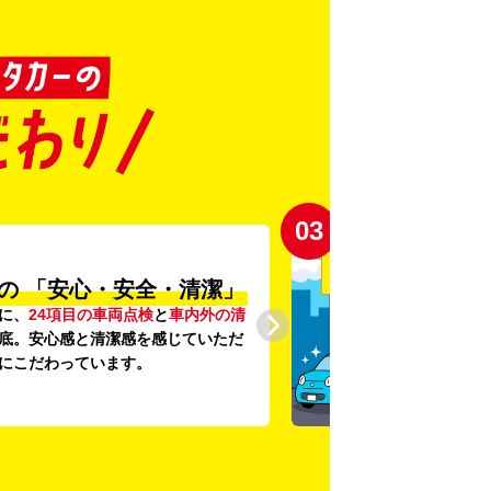
03
の
「安心・安全・清潔」
に、
24項目の車両点検
と
車内外の清
底。安心感と清潔感を感じていただ
にこだわっています。