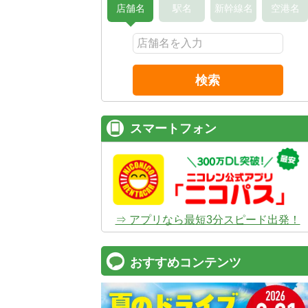
店舗名
駅名
新幹線名
空港名
検索
スマートフォン
⇒ アプリなら最短3分スピード出発！
おすすめコンテンツ