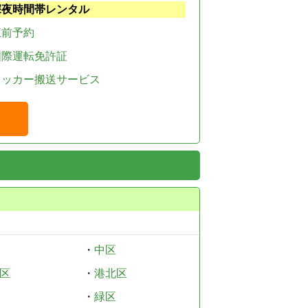
深夜時間帯レンタル
直前予約
国際運転免許証
レッカー搬送サービス
・
中区
区
・
港北区
・
緑区