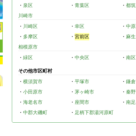
・
泉区
・
青葉区
・
都筑
川崎市
・
川崎区
・
幸区
・
中原
・
多摩区
・
宮前区
・
麻生
相模原市
・
緑区
・
中央区
・
南区
その他市区町村
・
横須賀市
・
平塚市
・
鎌倉
・
小田原市
・
茅ヶ崎市
・
秦野
・
海老名市
・
座間市
・
南足
・
中郡大磯町
・
足柄下郡湯河原町