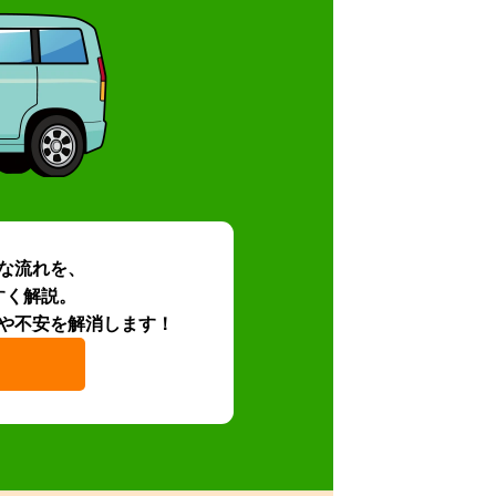
な流れを、
すく解説。
や不安を解消します！