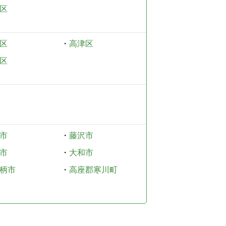
区
区
・
高津区
区
市
・
藤沢市
市
・
大和市
柄市
・
高座郡寒川町