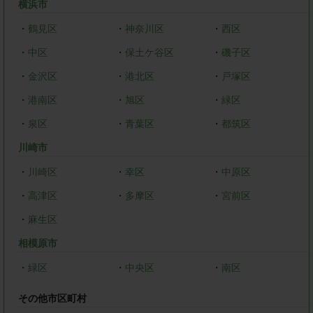
横浜市
・
鶴見区
・
神奈川区
・
西区
・
中区
・
保土ケ谷区
・
磯子区
・
金沢区
・
港北区
・
戸塚区
・
港南区
・
旭区
・
緑区
・
泉区
・
青葉区
・
都筑区
川崎市
・
川崎区
・
幸区
・
中原区
・
高津区
・
多摩区
・
宮前区
・
麻生区
相模原市
・
緑区
・
中央区
・
南区
その他市区町村