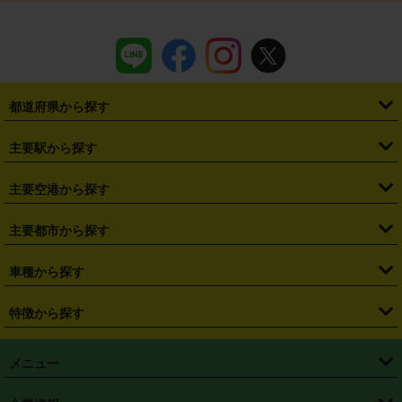
都道府県から探す
・
北海道
・
青森県
・
岩手県
・
宮城県
・
秋田県
・
山形県
主要駅から探す
・
福島県
・
東京都
・
神奈川県
・
埼玉県
・
千葉県
・
茨城県
・
札幌駅
・
仙台駅
・
新宿駅
・
池袋駅
・
渋谷駅
・
東京駅
主要空港から探す
・
栃木県
・
群馬県
・
山梨県
・
愛知県
・
静岡県
・
岐阜県
・
横浜駅
・
川崎駅
・
大宮駅
・
西船橋駅
・
柏駅
・
名古屋駅
・
新千歳空港
・
仙台空港
主要都市から探す
・
長野県
・
新潟県
・
富山県
・
石川県
・
福井県
・
大阪府
・
大阪駅
・
難波駅
・
三宮駅
・
京都駅
・
広島駅
・
博多駅
・
成田空港
・
羽田空港
・
兵庫県
・
京都府
・
滋賀県
・
和歌山県
・
奈良県
・
三重県
・
札幌市
・
仙台市
車種から探す
・
熊本駅
・
那覇空港駅
・
中部国際空港セントレア
・
関西国際空港
・
鳥取県
・
島根県
・
岡山県
・
広島県
・
山口県
・
徳島県
・
千葉市
・
さいたま市
・
軽自動車
・
コンパクトカー
・
ステーションワゴン・セダン
特徴から探す
・
大阪国際空港（伊丹空港）
・
神戸空港
・
香川県
・
愛媛県
・
高知県
・
福岡県
・
佐賀県
・
長崎県
・
横浜市
・
川崎市
・
ミニバン・ワンボックス
・
高級ミニバン・ワンボックス
・
SUV
・
岡山空港
・
徳島空港
・
ハイブリッド
・
宅配レンタカー
・
ETCカードレンタル
・
熊本県
・
大分県
・
宮崎県
・
鹿児島県
・
沖縄県
・
相模原市
・
新潟市
メニュー
・
軽トラック・商用バン
・
福岡空港
・
鹿児島空港
・
長期レンタル
・
深夜時間帯レンタル
・
免責補償プラス
・
静岡市
・
浜松市
・
・
トラック・バン
トップページ
・
はじめての方へ
・
ご利用案内
(タウンエースバン、ライトエースバン等)