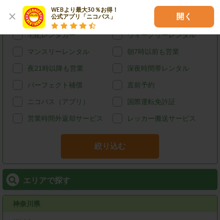
カード決済
スタッドレス
WEBより最大30％お得！

開く
公式アプリ「ニコパス」
給油可能
ETCレンタル
宅配レンタカー
ウィークリーレンタル
マンスリーレンタル
朝7時以前も営業
夜21時以降も営業
深夜時間帯レンタル
パーフェクト補償
直前予約
ニコパス（アプリ）
国際運転免許証
営業時間外返却サービス
レッカー搬送サービス
絞り込む
エリアで探す
神奈川県