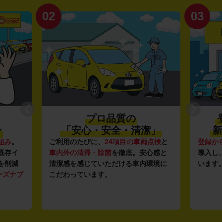
02
03
プロ品質の
〜
「安心・安全・清潔」
新
組み
。
ご利用のたびに、
24項目の車両点検
と
登録か
既存イ
車内外の清掃・除菌
を徹底。安心感と
導入し
を削減
清潔感を感じていただける車内環境に
います
ーズナブ
こだわっています。