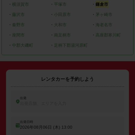
・
横須賀市
・
平塚市
・
鎌倉市
・
藤沢市
・
小田原市
・
茅ヶ崎市
・
秦野市
・
大和市
・
海老名市
・
座間市
・
南足柄市
・
高座郡寒川町
・
中郡大磯町
・
足柄下郡湯河原町
レンタカーを予約しよう
出発
出発店舗、エリアを入力
出発日時
2026年08月06日 (木)
13:00