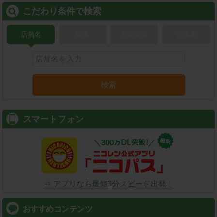
こだわり条件で検索
店舗名
駅名
新幹線名
空港名
検索
スマートフォン
⇒ アプリなら最短3分スピード出発！
おすすめコンテンツ