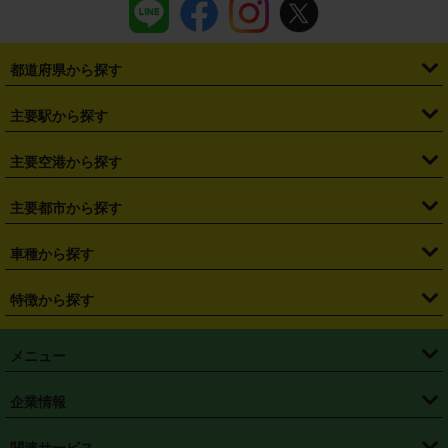
都道府県から探す
・
北海道
・
青森県
・
岩手県
・
宮城県
・
秋田県
・
山形県
主要駅から探す
・
福島県
・
東京都
・
神奈川県
・
埼玉県
・
千葉県
・
茨城県
・
札幌駅
・
仙台駅
・
新宿駅
・
池袋駅
・
渋谷駅
・
東京駅
主要空港から探す
・
栃木県
・
群馬県
・
山梨県
・
愛知県
・
静岡県
・
岐阜県
・
横浜駅
・
川崎駅
・
大宮駅
・
西船橋駅
・
柏駅
・
名古屋駅
・
新千歳空港
・
仙台空港
主要都市から探す
・
長野県
・
新潟県
・
富山県
・
石川県
・
福井県
・
大阪府
・
大阪駅
・
難波駅
・
三宮駅
・
京都駅
・
広島駅
・
博多駅
・
成田空港
・
羽田空港
・
兵庫県
・
京都府
・
滋賀県
・
和歌山県
・
奈良県
・
三重県
・
札幌市
・
仙台市
車種から探す
・
熊本駅
・
那覇空港駅
・
中部国際空港セントレア
・
関西国際空港
・
鳥取県
・
島根県
・
岡山県
・
広島県
・
山口県
・
徳島県
・
千葉市
・
さいたま市
・
軽自動車
・
コンパクトカー
・
ステーションワゴン・セダン
特徴から探す
・
大阪国際空港（伊丹空港）
・
神戸空港
・
香川県
・
愛媛県
・
高知県
・
福岡県
・
佐賀県
・
長崎県
・
横浜市
・
川崎市
・
ミニバン・ワンボックス
・
高級ミニバン・ワンボックス
・
SUV
・
岡山空港
・
徳島空港
・
ハイブリッド
・
宅配レンタカー
・
ETCカードレンタル
・
熊本県
・
大分県
・
宮崎県
・
鹿児島県
・
沖縄県
・
相模原市
・
新潟市
メニュー
・
軽トラック・商用バン
・
福岡空港
・
鹿児島空港
・
長期レンタル
・
深夜時間帯レンタル
・
免責補償プラス
・
静岡市
・
浜松市
・
・
トラック・バン
トップページ
・
はじめての方へ
・
ご利用案内
(タウンエースバン、ライトエースバン等)
企業情報
・
那覇空港
・
パーフェクト補償
・
スタッドレスタイヤ
・
直前予約
・
名古屋市
・
京都市
・
・
トラック・バン
ベストレート保証
・
予約から返却まで
・
・
店舗オリジナル
利用シーン別ガイ
(ハイエースバン・キャラバン等)
・
・
ニコパス(アプリ)
会社概要
・
ニュース
・
国際運転免許証
・
フランチャイズ募集
・
営業時間外返却サービス
・
個人情報保護
関連サービス
・
大阪市
・
堺市