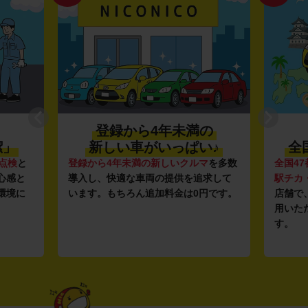
登録から4年未満の
潔」
新しい車がいっぱい♪
全
点検
と
登録から4年未満の新しいクルマ
を多数
全国47
心感と
導入し、快適な車両の提供を追求して
駅チカ
環境に
います。もちろん追加料金は0円です。
店舗で
用いた
す。