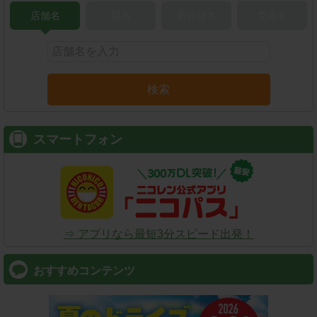
店舗名
駅名
新幹線名
空港名
検索
スマートフォン
⇒ アプリなら最短3分スピード出発！
おすすめコンテンツ