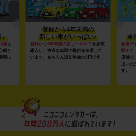
登録から4年未満の
潔」
新しい車がいっぱい♪
全
点検
と
登録から4年未満の新しいクルマ
を多数
全国47
心感と
導入し、快適な車両の提供を追求して
駅チカ
環境に
います。もちろん追加料金は0円です。
店舗で
用いた
す。