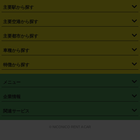
・
北海道
・
青森県
・
岩手県
・
宮城県
・
秋田県
・
山形県
主要駅から探す
・
福島県
・
東京都
・
神奈川県
・
埼玉県
・
千葉県
・
茨城県
・
札幌駅
・
仙台駅
・
新宿駅
・
池袋駅
・
渋谷駅
・
東京駅
主要空港から探す
・
栃木県
・
群馬県
・
山梨県
・
愛知県
・
静岡県
・
岐阜県
・
横浜駅
・
川崎駅
・
大宮駅
・
西船橋駅
・
柏駅
・
名古屋駅
・
新千歳空港
・
仙台空港
主要都市から探す
・
長野県
・
新潟県
・
富山県
・
石川県
・
福井県
・
大阪府
・
大阪駅
・
難波駅
・
三宮駅
・
京都駅
・
広島駅
・
博多駅
・
成田空港
・
羽田空港
・
兵庫県
・
京都府
・
滋賀県
・
和歌山県
・
奈良県
・
三重県
・
札幌市
・
仙台市
車種から探す
・
熊本駅
・
那覇空港駅
・
中部国際空港セントレア
・
関西国際空港
・
鳥取県
・
島根県
・
岡山県
・
広島県
・
山口県
・
徳島県
・
千葉市
・
さいたま市
・
軽自動車
・
コンパクトカー
・
ステーションワゴン・セダン
特徴から探す
・
大阪国際空港（伊丹空港）
・
神戸空港
・
香川県
・
愛媛県
・
高知県
・
福岡県
・
佐賀県
・
長崎県
・
横浜市
・
川崎市
・
ミニバン・ワンボックス
・
高級ミニバン・ワンボックス
・
SUV
・
岡山空港
・
徳島空港
・
ハイブリッド
・
宅配レンタカー
・
ETCカードレンタル
・
熊本県
・
大分県
・
宮崎県
・
鹿児島県
・
沖縄県
・
相模原市
・
新潟市
メニュー
・
軽トラック・商用バン
・
福岡空港
・
鹿児島空港
・
長期レンタル
・
深夜時間帯レンタル
・
免責補償プラス
・
静岡市
・
浜松市
・
・
トラック・バン
トップページ
・
はじめての方へ
・
ご利用案内
(タウンエースバン、ライトエースバン等)
企業情報
・
那覇空港
・
パーフェクト補償
・
スタッドレスタイヤ
・
直前予約
・
名古屋市
・
京都市
・
・
トラック・バン
ベストレート保証
・
予約から返却まで
・
・
店舗オリジナル
利用シーン別ガイ
(ハイエースバン・キャラバン等)
・
・
ニコパス(アプリ)
会社概要
・
ニュース
・
国際運転免許証
・
フランチャイズ募集
・
営業時間外返却サービス
・
個人情報保護
関連サービス
・
大阪市
・
堺市
ド
・
・
レッカー搬送サービス
カスタマーハラスメントに対する基本方針
・
神戸市
・
岡山市
・
・
車種・料金
カーリースなら「定額ニコノリパック」
・
店舗を探す
・
キャンペーン
© NICONICO RENT A CAR
・
特定商取引法に基づく表記
・
旅行業約款
・
広島市
・
北九州市
・
・
会員特典
超短期カーリースの「ニコリース」
・
選ばれる理由
・
安心・安全への取