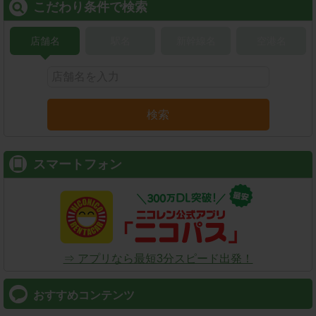
こだわり条件で検索
店舗名
駅名
新幹線名
空港名
検索
スマートフォン
⇒ アプリなら最短3分スピード出発！
おすすめコンテンツ