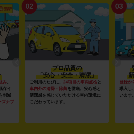
02
03
プロ品質の
〜
「安心・安全・清潔」
新
組み
。
ご利用のたびに、
24項目の車両点検
と
登録か
既存イ
車内外の清掃・除菌
を徹底。安心感と
導入し
を削減
清潔感を感じていただける車内環境に
います
ーズナブ
こだわっています。