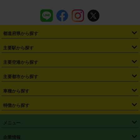
都道府県から探す
・
北海道
・
青森県
・
岩手県
・
宮城県
・
秋田県
・
山形県
主要駅から探す
・
福島県
・
東京都
・
神奈川県
・
埼玉県
・
千葉県
・
茨城県
・
札幌駅
・
仙台駅
・
新宿駅
・
池袋駅
・
渋谷駅
・
東京駅
主要空港から探す
・
栃木県
・
群馬県
・
山梨県
・
愛知県
・
静岡県
・
岐阜県
・
横浜駅
・
川崎駅
・
大宮駅
・
西船橋駅
・
柏駅
・
名古屋駅
・
新千歳空港
・
仙台空港
主要都市から探す
・
長野県
・
新潟県
・
富山県
・
石川県
・
福井県
・
大阪府
・
大阪駅
・
難波駅
・
三宮駅
・
京都駅
・
広島駅
・
博多駅
・
成田空港
・
羽田空港
・
兵庫県
・
京都府
・
滋賀県
・
和歌山県
・
奈良県
・
三重県
・
札幌市
・
仙台市
車種から探す
・
熊本駅
・
那覇空港駅
・
中部国際空港セントレア
・
関西国際空港
・
鳥取県
・
島根県
・
岡山県
・
広島県
・
山口県
・
徳島県
・
千葉市
・
さいたま市
・
軽自動車
・
コンパクトカー
・
ステーションワゴン・セダン
特徴から探す
・
大阪国際空港（伊丹空港）
・
神戸空港
・
香川県
・
愛媛県
・
高知県
・
福岡県
・
佐賀県
・
長崎県
・
横浜市
・
川崎市
・
ミニバン・ワンボックス
・
高級ミニバン・ワンボックス
・
SUV
・
岡山空港
・
徳島空港
・
ハイブリッド
・
宅配レンタカー
・
ETCカードレンタル
・
熊本県
・
大分県
・
宮崎県
・
鹿児島県
・
沖縄県
・
相模原市
・
新潟市
メニュー
・
軽トラック・商用バン
・
福岡空港
・
鹿児島空港
・
長期レンタル
・
深夜時間帯レンタル
・
免責補償プラス
・
静岡市
・
浜松市
・
・
トラック・バン
トップページ
・
はじめての方へ
・
ご利用案内
(タウンエースバン、ライトエースバン等)
企業情報
・
那覇空港
・
パーフェクト補償
・
スタッドレスタイヤ
・
直前予約