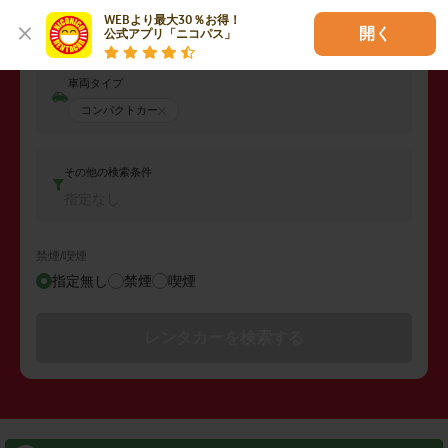
返却日時
WEBより最大30％お得！

2026年08月09日 (日)
12:00
開く
公式アプリ「ニコパス」
車両タイプ
コンパクトカー
その他の検索条件
指定なし
禁煙/喫煙
指定無し
禁煙
喫煙
レンタカーを検索する