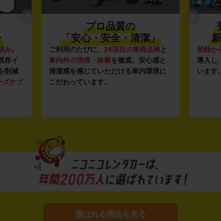
プロ品質の
〜
「安心・安全・清潔」
新
組み
。
ご利用のたびに、
24項目の車両点検
と
登録か
既存イ
車内外の清掃・除菌
を徹底。安心感と
導入し
を削減
清潔感を感じていただける車内環境に
います
ーズナブ
こだわっています。
選ばれる理由を見る