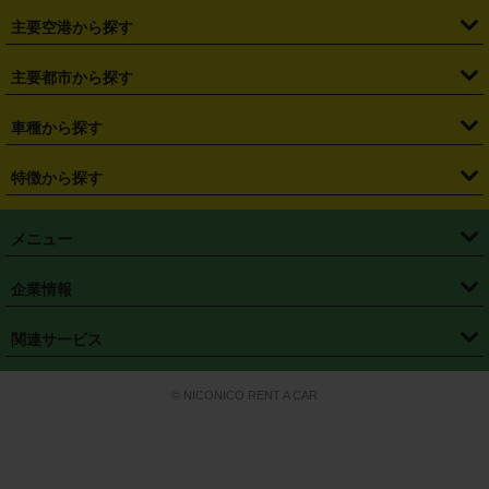
・
福島県
・
東京都
・
神奈川県
・
埼玉県
・
千葉県
・
茨城県
・
札幌駅
・
仙台駅
・
新宿駅
・
池袋駅
・
渋谷駅
・
東京駅
主要空港から探す
・
栃木県
・
群馬県
・
山梨県
・
愛知県
・
静岡県
・
岐阜県
・
横浜駅
・
川崎駅
・
大宮駅
・
西船橋駅
・
柏駅
・
名古屋駅
・
新千歳空港
・
仙台空港
主要都市から探す
・
長野県
・
新潟県
・
富山県
・
石川県
・
福井県
・
大阪府
・
大阪駅
・
難波駅
・
三宮駅
・
京都駅
・
広島駅
・
博多駅
・
成田空港
・
羽田空港
・
兵庫県
・
京都府
・
滋賀県
・
和歌山県
・
奈良県
・
三重県
・
札幌市
・
仙台市
車種から探す
・
熊本駅
・
那覇空港駅
・
中部国際空港セントレア
・
関西国際空港
・
鳥取県
・
島根県
・
岡山県
・
広島県
・
山口県
・
徳島県
・
千葉市
・
さいたま市
・
軽自動車
・
コンパクトカー
・
ステーションワゴン・セダン
特徴から探す
・
大阪国際空港（伊丹空港）
・
神戸空港
・
香川県
・
愛媛県
・
高知県
・
福岡県
・
佐賀県
・
長崎県
・
横浜市
・
川崎市
・
ミニバン・ワンボックス
・
高級ミニバン・ワンボックス
・
SUV
・
岡山空港
・
徳島空港
・
ハイブリッド
・
宅配レンタカー
・
ETCカードレンタル
・
熊本県
・
大分県
・
宮崎県
・
鹿児島県
・
沖縄県
・
相模原市
・
新潟市
メニュー
・
軽トラック・商用バン
・
福岡空港
・
鹿児島空港
・
長期レンタル
・
深夜時間帯レンタル
・
免責補償プラス
・
静岡市
・
浜松市
・
・
トラック・バン
トップページ
・
はじめての方へ
・
ご利用案内
(タウンエースバン、ライトエースバン等)
企業情報
・
那覇空港
・
パーフェクト補償
・
スタッドレスタイヤ
・
直前予約
・
名古屋市
・
京都市
・
・
トラック・バン
ベストレート保証
・
予約から返却まで
・
・
店舗オリジナル
利用シーン別ガイ
(ハイエースバン・キャラバン等)
・
・
ニコパス(アプリ)
会社概要
・
ニュース
・
国際運転免許証
・
フランチャイズ募集
・
営業時間外返却サービス
・
個人情報保護
関連サービス
・
大阪市
・
堺市
ド
・
・
レッカー搬送サービス
カスタマーハラスメントに対する基本方針
・
神戸市
・
岡山市
・
・
車種・料金
カーリースなら「定額ニコノリパック」
・
店舗を探す
・
キャンペーン
© NICONICO RENT A CAR
・
特定商取引法に基づく表記
・
旅行業約款
・
広島市
・
北九州市
・
・
会員特典
超短期カーリースの「ニコリース」
・
選ばれる理由
・
安心・安全への取
り組み
・
福岡市
・
熊本市
・
清潔・快適な車内
・
徹底した車両点検
・
新しいクルマ