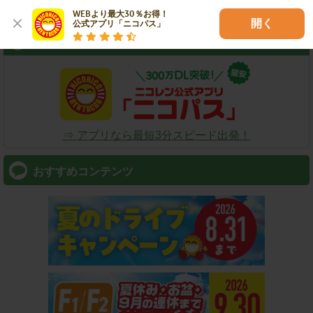
WEBより最大30％お得！

開く
公式アプリ「ニコパス」
スマートフォン
⇒ アプリなら最短3分スピード出発！
おすすめコンテンツ