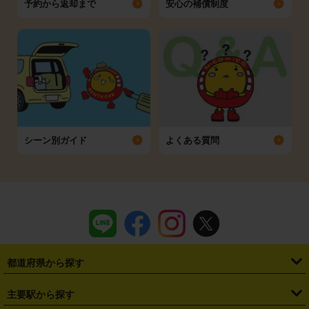
予約から返却まで
安心の補償制度
シーン別ガイド
よくある質問
都道府県から探す
・
北海道
・
青森県
・
岩手県
・
宮城県
・
秋田県
・
山形県
主要駅から探す