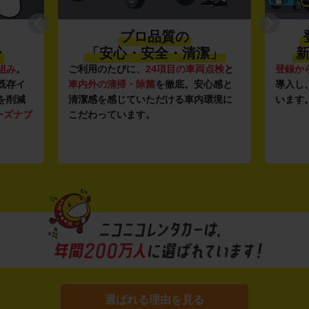
プロ品質の
〜
「安心・安全・清潔」
新
組み
。
ご利用のたびに、
24項目の車両点検
と
登録か
既存イ
車内外の清掃・除菌
を徹底。安心感と
導入し
を削減
清潔感を感じていただける車内環境に
います
ーズナブ
こだわっています。
選ばれる理由を見る