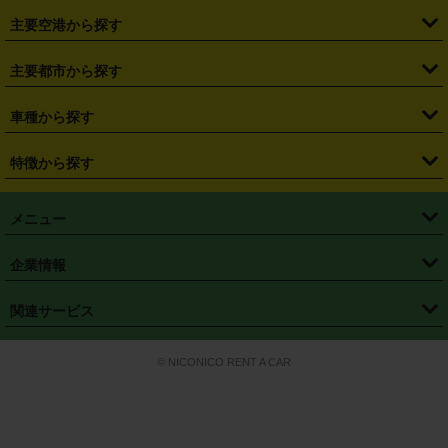
・
福島県
・
東京都
・
神奈川県
・
埼玉県
・
千葉県
・
茨城県
・
札幌駅
・
仙台駅
・
新宿駅
・
池袋駅
・
渋谷駅
・
東京駅
主要空港から探す
・
栃木県
・
群馬県
・
山梨県
・
愛知県
・
静岡県
・
岐阜県
・
横浜駅
・
川崎駅
・
大宮駅
・
西船橋駅
・
柏駅
・
名古屋駅
・
新千歳空港
・
仙台空港
主要都市から探す
・
長野県
・
新潟県
・
富山県
・
石川県
・
福井県
・
大阪府
・
大阪駅
・
難波駅
・
三宮駅
・
京都駅
・
広島駅
・
博多駅
・
成田空港
・
羽田空港
・
兵庫県
・
京都府
・
滋賀県
・
和歌山県
・
奈良県
・
三重県
・
札幌市
・
仙台市
車種から探す
・
熊本駅
・
那覇空港駅
・
中部国際空港セントレア
・
関西国際空港
・
鳥取県
・
島根県
・
岡山県
・
広島県
・
山口県
・
徳島県
・
千葉市
・
さいたま市
・
軽自動車
・
コンパクトカー
・
ステーションワゴン・セダン
特徴から探す
・
大阪国際空港（伊丹空港）
・
神戸空港
・
香川県
・
愛媛県
・
高知県
・
福岡県
・
佐賀県
・
長崎県
・
横浜市
・
川崎市
・
ミニバン・ワンボックス
・
高級ミニバン・ワンボックス
・
SUV
・
岡山空港
・
徳島空港
・
ハイブリッド
・
宅配レンタカー
・
ETCカードレンタル
・
熊本県
・
大分県
・
宮崎県
・
鹿児島県
・
沖縄県
・
相模原市
・
新潟市
メニュー
・
軽トラック・商用バン
・
福岡空港
・
鹿児島空港
・
長期レンタル
・
深夜時間帯レンタル
・
免責補償プラス
・
静岡市
・
浜松市
・
・
トラック・バン
トップページ
・
はじめての方へ
・
ご利用案内
(タウンエースバン、ライトエースバン等)
企業情報
・
那覇空港
・
パーフェクト補償
・
スタッドレスタイヤ
・
直前予約
・
名古屋市
・
京都市
・
・
トラック・バン
ベストレート保証
・
予約から返却まで
・
・
店舗オリジナル
利用シーン別ガイ
(ハイエースバン・キャラバン等)
・
・
ニコパス(アプリ)
会社概要
・
ニュース
・
国際運転免許証
・
フランチャイズ募集
・
営業時間外返却サービス
・
個人情報保護
関連サービス
・
大阪市
・
堺市
ド
・
・
レッカー搬送サービス
カスタマーハラスメントに対する基本方針
・
神戸市
・
岡山市
・
・
車種・料金
カーリースなら「定額ニコノリパック」
・
店舗を探す
・
キャンペーン
© NICONICO RENT A CAR
・
特定商取引法に基づく表記
・
旅行業約款
・
広島市
・
北九州市
・
・
会員特典
超短期カーリースの「ニコリース」
・
選ばれる理由
・
安心・安全への取
り組み
・
福岡市
・
熊本市
・
清潔・快適な車内
・
徹底した車両点検
・
新しいクルマ