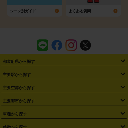
シーン別ガイド
よくある質問
都道府県から探す
・
北海道
・
青森県
・
岩手県
・
宮城県
・
秋田県
・
山形県
主要駅から探す
・
福島県
・
東京都
・
神奈川県
・
埼玉県
・
千葉県
・
茨城県
・
札幌駅
・
仙台駅
・
新宿駅
・
池袋駅
・
渋谷駅
・
東京駅
主要空港から探す
・
栃木県
・
群馬県
・
山梨県
・
愛知県
・
静岡県
・
岐阜県
・
横浜駅
・
川崎駅
・
大宮駅
・
西船橋駅
・
柏駅
・
名古屋駅
・
新千歳空港
・
仙台空港
主要都市から探す
・
長野県
・
新潟県
・
富山県
・
石川県
・
福井県
・
大阪府
・
大阪駅
・
難波駅
・
三宮駅
・
京都駅
・
広島駅
・
博多駅
・
成田空港
・
羽田空港
・
兵庫県
・
京都府
・
滋賀県
・
和歌山県
・
奈良県
・
三重県
・
札幌市
・
仙台市
車種から探す
・
熊本駅
・
那覇空港駅
・
中部国際空港セントレア
・
関西国際空港
・
鳥取県
・
島根県
・
岡山県
・
広島県
・
山口県
・
徳島県
・
千葉市
・
さいたま市
・
軽自動車
・
コンパクトカー
・
ステーションワゴン・セダン
特徴から探す
・
大阪国際空港（伊丹空港）
・
神戸空港