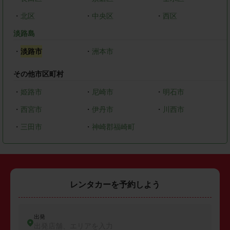
・
北区
・
中央区
・
西区
淡路島
・
淡路市
・
洲本市
その他市区町村
・
姫路市
・
尼崎市
・
明石市
・
西宮市
・
伊丹市
・
川西市
・
三田市
・
神崎郡福崎町
レンタカーを予約しよう
出発
出発店舗、エリアを入力