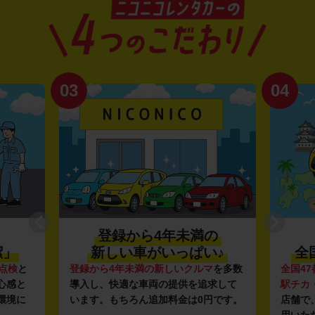
03
04
登録から4年未満の
潔」
新しい車がいっぱい♪
全
点検
と
登録から4年未満の新しいクルマ
を多数
全国47
心感と
導入し、快適な車両の提供を追求して
駅チカ
環境に
います。もちろん追加料金は0円です。
店舗で