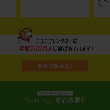
用いた
す。
選ばれる理由を見る