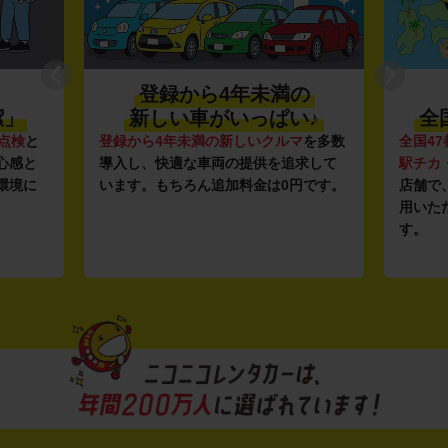
登録から4年未満の
潔」
新しい車がいっぱい♪
全
点検
と
登録から4年未満の新しいクルマ
を多数
全国47
心感と
導入し、快適な車両の提供を追求して
駅チカ
環境に
います。もちろん追加料金は0円です。
店舗で
用いた
す。