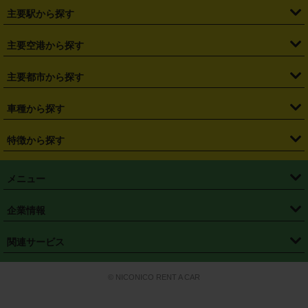
・
北海道
・
青森県
・
岩手県
・
宮城県
・
秋田県
・
山形県
主要駅から探す
・
福島県
・
東京都
・
神奈川県
・
埼玉県
・
千葉県
・
茨城県
・
札幌駅
・
仙台駅
・
新宿駅
・
池袋駅
・
渋谷駅
・
東京駅
主要空港から探す
・
栃木県
・
群馬県
・
山梨県
・
愛知県
・
静岡県
・
岐阜県
・
横浜駅
・
川崎駅
・
大宮駅
・
西船橋駅
・
柏駅
・
名古屋駅
・
新千歳空港
・
仙台空港
主要都市から探す
・
長野県
・
新潟県
・
富山県
・
石川県
・
福井県
・
大阪府
・
大阪駅
・
難波駅
・
三宮駅
・
京都駅
・
広島駅
・
博多駅
・
成田空港
・
羽田空港
・
兵庫県
・
京都府
・
滋賀県
・
和歌山県
・
奈良県
・
三重県
・
札幌市
・
仙台市
車種から探す
・
熊本駅
・
那覇空港駅
・
中部国際空港セントレア
・
関西国際空港
・
鳥取県
・
島根県
・
岡山県
・
広島県
・
山口県
・
徳島県
・
千葉市
・
さいたま市
・
軽自動車
・
コンパクトカー
・
ステーションワゴン・セダン
特徴から探す
・
大阪国際空港（伊丹空港）
・
神戸空港
・
香川県
・
愛媛県
・
高知県
・
福岡県
・
佐賀県
・
長崎県
・
横浜市
・
川崎市
・
ミニバン・ワンボックス
・
高級ミニバン・ワンボックス
・
SUV
・
岡山空港
・
徳島空港
・
ハイブリッド
・
宅配レンタカー
・
ETCカードレンタル
・
熊本県
・
大分県
・
宮崎県
・
鹿児島県
・
沖縄県
・
相模原市
・
新潟市
メニュー
・
軽トラック・商用バン
・
福岡空港
・
鹿児島空港
・
長期レンタル
・
深夜時間帯レンタル
・
免責補償プラス
・
静岡市
・
浜松市
・
・
トラック・バン
トップページ
・
はじめての方へ
・
ご利用案内
(タウンエースバン、ライトエースバン等)
企業情報
・
那覇空港
・
パーフェクト補償
・
スタッドレスタイヤ
・
直前予約
・
名古屋市
・
京都市
・
・
トラック・バン
ベストレート保証
・
予約から返却まで
・
・
店舗オリジナル
利用シーン別ガイ
(ハイエースバン・キャラバン等)
・
・
ニコパス(アプリ)
会社概要
・
ニュース
・
国際運転免許証
・
フランチャイズ募集
・
営業時間外返却サービス
・
個人情報保護
関連サービス
・
大阪市
・
堺市
ド
・
・
レッカー搬送サービス
カスタマーハラスメントに対する基本方針
・
神戸市
・
岡山市
・
・
車種・料金
カーリースなら「定額ニコノリパック」
・
店舗を探す
・
キャンペーン
© NICONICO RENT A CAR
・
特定商取引法に基づく表記
・
旅行業約款
・
広島市
・
北九州市
・
・
会員特典
超短期カーリースの「ニコリース」
・
選ばれる理由
・
安心・安全への取
り組み