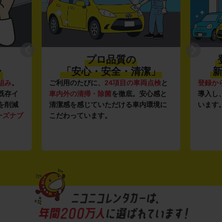
プロ品質の
〜
「安心・安全・清潔」
新
組み
。
ご利用のたびに、
24項目の車両点検
と
登録か
既存イ
車内外の清掃・除菌
を徹底。安心感と
導入し
を削減
清潔感を感じていただける車内環境に
います
ーズナブ
こだわっています。