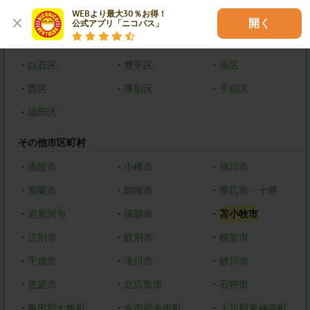
WEBより最大30％お得！

札幌市
開く
公式アプリ「ニコパス」
・
中央区
・
北区
・
東区
・
白石区
・
豊平区
・
南区
・
西区
・
厚別区
・
手稲区
・
清田区
その他市区町村
・
函館市
・
小樽市
・
旭川市
・
室蘭市
・
釧路市
・
帯広市・十勝
・
岩見沢市
・
留萌市
・
苫小牧市
・
江別市
・
紋別市
・
根室市
・
千歳市
・
滝川市
・
砂川市
・
恵庭市
・
北広島市
・
石狩市
・
亀田郡七飯町
・
余市郡余市町
・
上川郡東神楽町