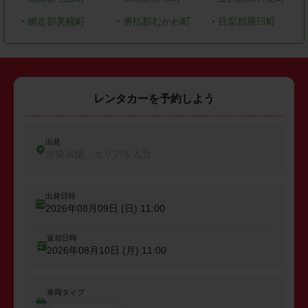
・
網走郡美幌町
・
勇払郡むかわ町
・
目梨郡羅臼町
レンタカーを予約しよう
出発
出発店舗、エリアを入力
出発日時
2026年08月09日 (日)
11:00
返却日時
2026年08月10日 (月)
11:00
車両タイプ