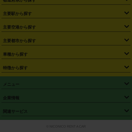
・
北海道
・
青森県
・
岩手県
・
宮城県
・
秋田県
・
山形県
主要駅から探す
・
福島県
・
東京都
・
神奈川県
・
埼玉県
・
千葉県
・
茨城県
・
札幌駅
・
仙台駅
・
新宿駅
・
池袋駅
・
渋谷駅
・
東京駅
主要空港から探す
・
栃木県
・
群馬県
・
山梨県
・
愛知県
・
静岡県
・
岐阜県
・
横浜駅
・
川崎駅
・
大宮駅
・
西船橋駅
・
柏駅
・
名古屋駅
・
新千歳空港
・
仙台空港
主要都市から探す
・
長野県
・
新潟県
・
富山県
・
石川県
・
福井県
・
大阪府
・
大阪駅
・
難波駅
・
三宮駅
・
京都駅
・
広島駅
・
博多駅
・
成田空港
・
羽田空港
・
兵庫県
・
京都府
・
滋賀県
・
和歌山県
・
奈良県
・
三重県
・
札幌市
・
仙台市
車種から探す
・
熊本駅
・
那覇空港駅
・
中部国際空港セントレア
・
関西国際空港
・
鳥取県
・
島根県
・
岡山県
・
広島県
・
山口県
・
徳島県
・
千葉市
・
さいたま市
・
軽自動車
・
コンパクトカー
・
ステーションワゴン・セダン
特徴から探す
・
大阪国際空港（伊丹空港）
・
神戸空港
・
香川県
・
愛媛県
・
高知県
・
福岡県
・
佐賀県
・
長崎県
・
横浜市
・
川崎市
・
ミニバン・ワンボックス
・
高級ミニバン・ワンボックス
・
SUV
・
岡山空港
・
徳島空港
・
ハイブリッド
・
宅配レンタカー
・
ETCカードレンタル
・
熊本県
・
大分県
・
宮崎県
・
鹿児島県
・
沖縄県
・
相模原市
・
新潟市
メニュー
・
軽トラック・商用バン
・
福岡空港
・
鹿児島空港
・
長期レンタル
・
深夜時間帯レンタル
・
免責補償プラス
・
静岡市
・
浜松市
・
・
トラック・バン
トップページ
・
はじめての方へ
・
ご利用案内
(タウンエースバン、ライトエースバン等)
企業情報
・
那覇空港
・
パーフェクト補償
・
スタッドレスタイヤ
・
直前予約
・
名古屋市
・
京都市
・
・
トラック・バン
ベストレート保証
・
予約から返却まで
・
・
店舗オリジナル
利用シーン別ガイ
(ハイエースバン・キャラバン等)
・
・
ニコパス(アプリ)
会社概要
・
ニュース
・
国際運転免許証
・
フランチャイズ募集
・
営業時間外返却サービス
・
個人情報保護
関連サービス
・
大阪市
・
堺市
ド
・
・
レッカー搬送サービス
カスタマーハラスメントに対する基本方針
・
神戸市
・
岡山市
・
・
車種・料金
カーリースなら「定額ニコノリパック」
・
店舗を探す
・
キャンペーン
© NICONICO RENT A CAR
・
特定商取引法に基づく表記
・
旅行業約款
・
広島市
・
北九州市
・
・
会員特典
超短期カーリースの「ニコリース」
・
選ばれる理由
・
安心・安全への取